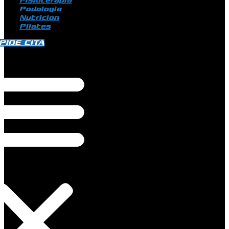
Fisioterapia
Podologia
Nutricion
Pilates
PIDE CITA