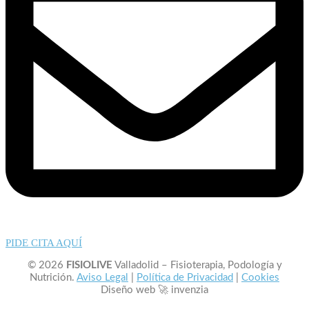
PIDE CITA AQUÍ
© 2026
FISIOLIVE
Valladolid – Fisioterapia, Podología y
Nutrición.
Aviso Legal
|
Política de Privacidad
|
Cookies
Diseño web 🚀 invenzia