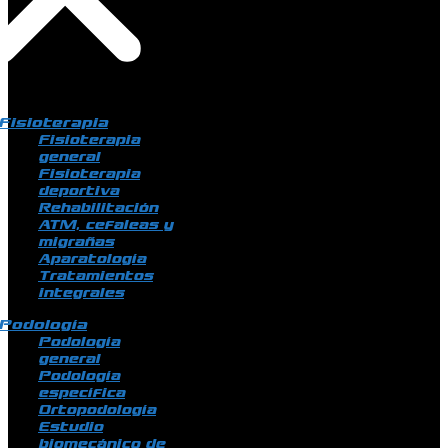
Fisioterapia
Fisioterapia
general
Fisioterapia
deportiva
Rehabilitación
ATM, cefaleas y
migrañas
Aparatología
Tratamientos
integrales
Podología
Podología
general
Podología
específica
Ortopodología
Estudio
biomecánico de