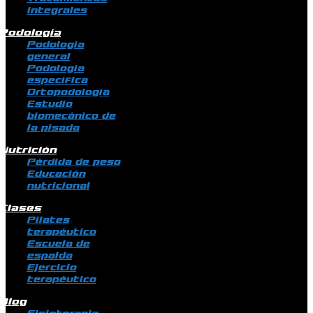
integrales
Podología
Podología
general
Podología
específica
Ortopodología
Estudio
biomecánico de
la pisada
Nutrición
Pérdida de peso
Educación
nutricional
Clases
Pilates
terapéutico
Escuela de
espalda
Ejercicio
terapéutico
Blog