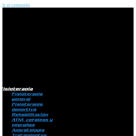
Ir al contenido
Fisioterapia
Fisioterapia
general
Fisioterapia
deportiva
Rehabilitación
ATM, cefaleas y
migrañas
Aparatología
Tratamientos