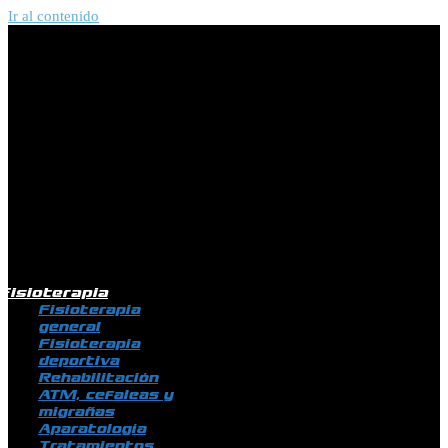
Ir al contenido
Fisioterapia
Fisioterapia
general
Fisioterapia
deportiva
Rehabilitación
ATM, cefaleas y
migrañas
Aparatología
Tratamientos