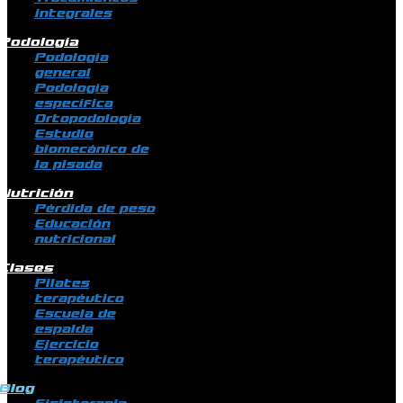
integrales
Podología
Podología
general
Podología
específica
Ortopodología
Estudio
biomecánico de
la pisada
Nutrición
Pérdida de peso
Educación
nutricional
Clases
Pilates
terapéutico
Escuela de
espalda
Ejercicio
terapéutico
Blog