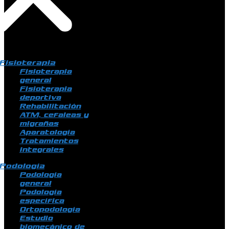
Fisioterapia
Fisioterapia
general
Fisioterapia
deportiva
Rehabilitación
ATM, cefaleas y
migrañas
Aparatología
Tratamientos
integrales
Podología
Podología
general
Podología
específica
Ortopodología
Estudio
biomecánico de