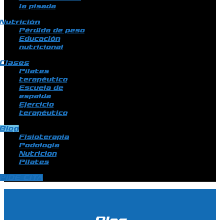
la pisada
Nutrición
Pérdida de peso
Educación
nutricional
Clases
Pilates
terapéutico
Escuela de
espalda
Ejercicio
terapéutico
Blog
Fisioterapia
Podologia
Nutricion
Pilates
PIDE CITA