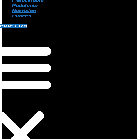
Fisioterapia
Podologia
Nutricion
Pilates
PIDE CITA