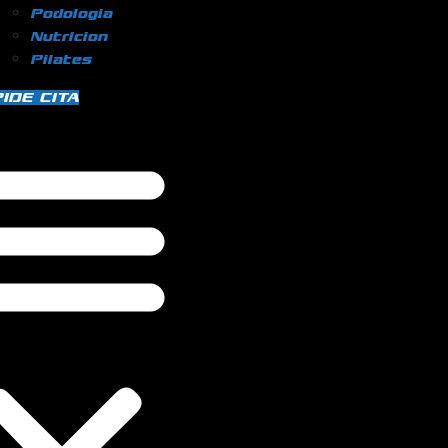
Podologia
Nutricion
Pilates
IDE CITA