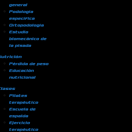
general
Podología
específica
Ortopodología
Estudio
biomecánico de
la pisada
utrición
Pérdida de peso
Educación
nutricional
Clases
Pilates
terapéutico
Escuela de
espalda
Ejercicio
terapéutico