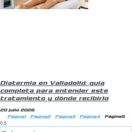
Diatermia en Valladolid: guía
completa para entender este
tratamiento y dónde recibirlo
20 julio 2026
Página
1
Página
2
Página
3
Página
4
Página
5