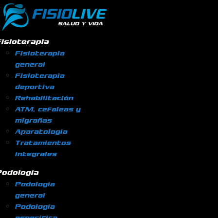
Ir
al
contenido
isioterapia
Fisioterapia
general
Fisioterapia
deportiva
Rehabilitación
ATM, cefaleas y
migrañas
Aparatología
Tratamientos
integrales
odología
Podología
general
Podología
específica