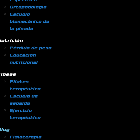
Ortopodología
Estudio
biomecánico de
la pisada
utrición
Pérdida de peso
Educación
nutricional
Clases
Pilates
terapéutico
Escuela de
espalda
Ejercicio
terapéutico
log
Fisioterapia