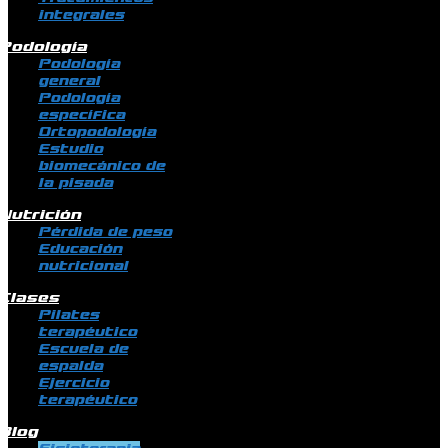
integrales
Podología
Podología
general
Podología
específica
Ortopodología
Estudio
biomecánico de
la pisada
Nutrición
Pérdida de peso
Educación
nutricional
Clases
Pilates
terapéutico
Escuela de
espalda
Ejercicio
terapéutico
Blog