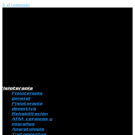
Ir al contenido
Fisioterapia
Fisioterapia
general
Fisioterapia
deportiva
Rehabilitación
ATM, cefaleas y
migrañas
Aparatología
Tratamientos