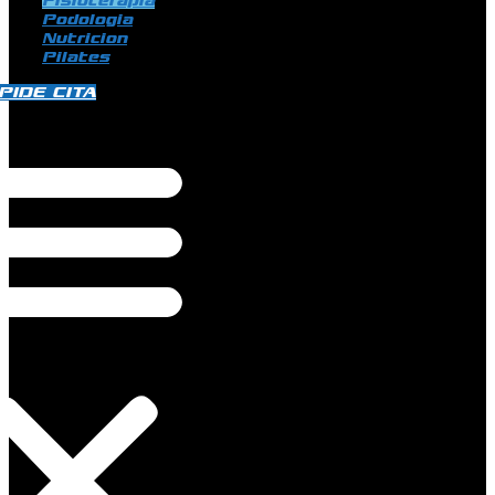
Fisioterapia
Podologia
Nutricion
Pilates
PIDE CITA