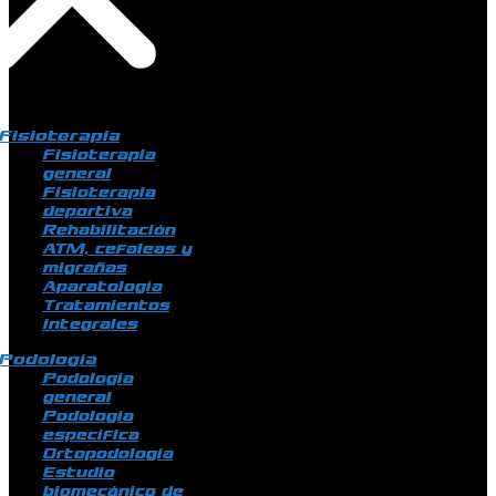
Fisioterapia
Fisioterapia
general
Fisioterapia
deportiva
Rehabilitación
ATM, cefaleas y
migrañas
Aparatología
Tratamientos
integrales
Podología
Podología
general
Podología
específica
Ortopodología
Estudio
biomecánico de