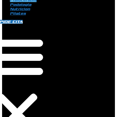
Fisioterapia
Podologia
Nutricion
Pilates
PIDE CITA