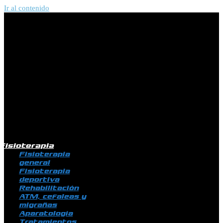
Ir al contenido
Fisioterapia
Fisioterapia
general
Fisioterapia
deportiva
Rehabilitación
ATM, cefaleas y
migrañas
Aparatología
Tratamientos