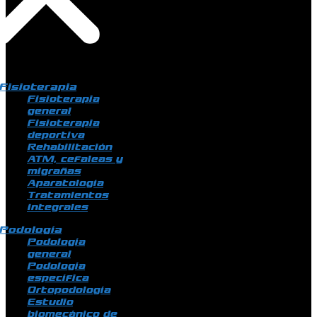
Fisioterapia
Fisioterapia
general
Fisioterapia
deportiva
Rehabilitación
ATM, cefaleas y
migrañas
Aparatología
Tratamientos
integrales
Podología
Podología
general
Podología
específica
Ortopodología
Estudio
biomecánico de