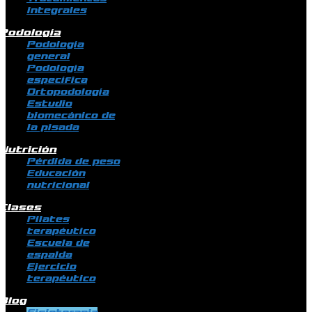
integrales
Podología
Podología
general
Podología
específica
Ortopodología
Estudio
biomecánico de
la pisada
Nutrición
Pérdida de peso
Educación
nutricional
Clases
Pilates
terapéutico
Escuela de
espalda
Ejercicio
terapéutico
Blog