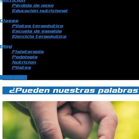
Nutrición
Pérdida de peso
Educación nutricional
Clases
Pilates terapéutico
Escuela de espalda
Ejercicio terapéutico
Blog
Fisioterapia
Podologia
Nutricion
Pilates
PIDE CITA
¿Pueden nuestras palabras 