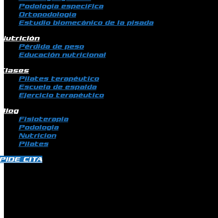
Podología específica
Ortopodología
Estudio biomecánico de la pisada
Nutrición
Pérdida de peso
Educación nutricional
Clases
Pilates terapéutico
Escuela de espalda
Ejercicio terapéutico
Blog
Fisioterapia
Podologia
Nutricion
Pilates
PIDE CITA