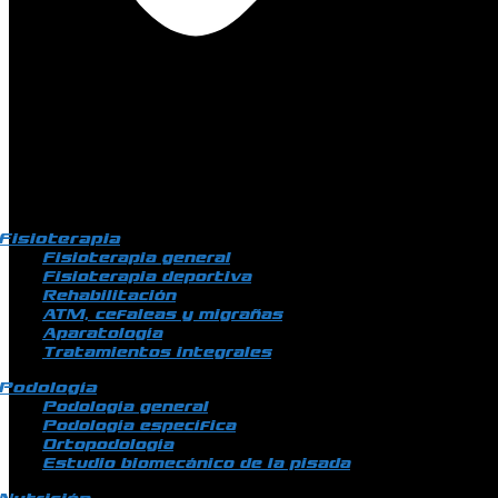
Fisioterapia
Fisioterapia general
Fisioterapia deportiva
Rehabilitación
ATM, cefaleas y migrañas
Aparatología
Tratamientos integrales
Podología
Podología general
Podología específica
Ortopodología
Estudio biomecánico de la pisada