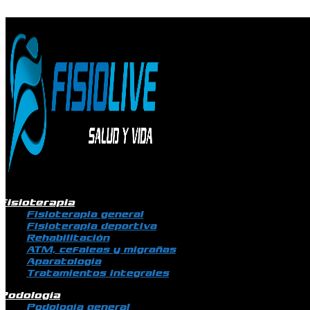
Ir al contenido
Fisioterapia
Fisioterapia general
Fisioterapia deportiva
Rehabilitación
ATM, cefaleas y migrañas
Aparatología
Tratamientos integrales
Podología
Podología general