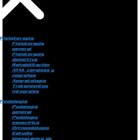
Fisioterapia
Fisioterapia
general
Fisioterapia
deportiva
Rehabilitación
ATM, cefaleas y
migrañas
Aparatología
Tratamientos
integrales
Podología
Podología
general
Podología
específica
Ortopodología
Estudio
biomecánico de