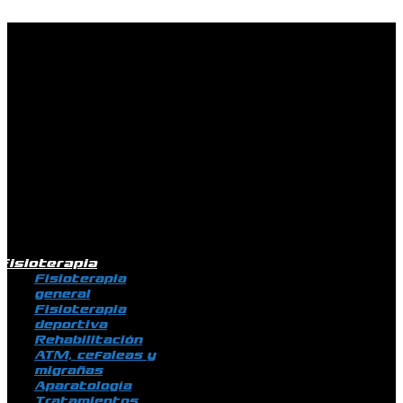
Ir al contenido
Fisioterapia
Fisioterapia
general
Fisioterapia
deportiva
Rehabilitación
ATM, cefaleas y
migrañas
Aparatología
Tratamientos