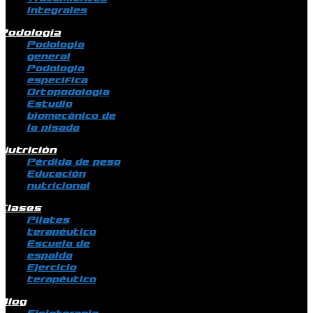
integrales
Podología
Podología
general
Podología
específica
Ortopodología
Estudio
biomecánico de
la pisada
Nutrición
Pérdida de peso
Educación
nutricional
Clases
Pilates
terapéutico
Escuela de
espalda
Ejercicio
terapéutico
Blog