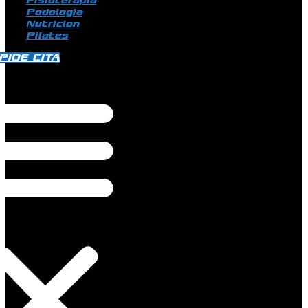
Fisioterapia
Podologia
Nutricion
Pilates
PIDE CITA