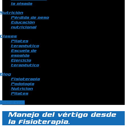
la pisada
Nutrición
Pérdida de peso
Educación
nutricional
Clases
Pilates
terapéutico
Escuela de
espalda
Ejercicio
terapéutico
Blog
Fisioterapia
Podologia
Nutricion
Pilates
PIDE CITA
Manejo del vértigo desde
la fisioterapia.