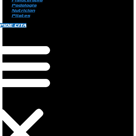
Fisioterapia
Podologia
Nutricion
Pilates
PIDE CITA