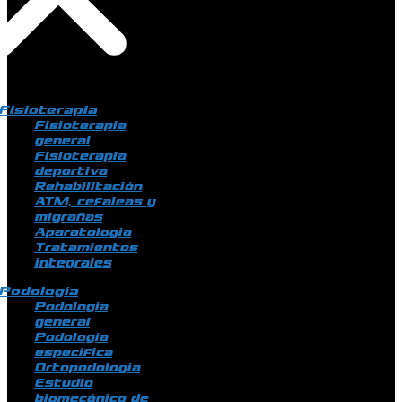
Fisioterapia
Fisioterapia
general
Fisioterapia
deportiva
Rehabilitación
ATM, cefaleas y
migrañas
Aparatología
Tratamientos
integrales
Podología
Podología
general
Podología
específica
Ortopodología
Estudio
biomecánico de