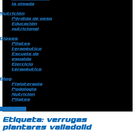
la pisada
Nutrición
Pérdida de peso
Educación
nutricional
Clases
Pilates
terapéutico
Escuela de
espalda
Ejercicio
terapéutico
Blog
Fisioterapia
Podologia
Nutricion
Pilates
PIDE CITA
Etiqueta:
verrugas
plantares valladolid