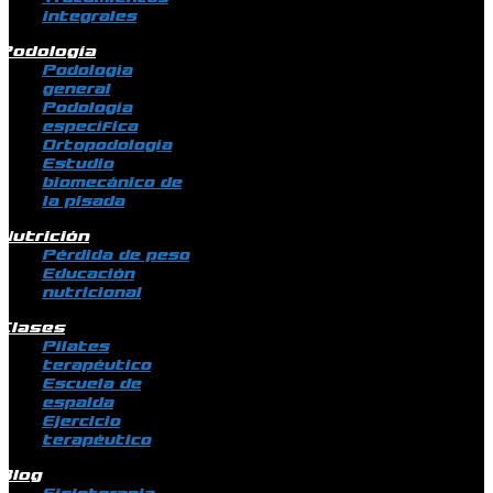
integrales
Podología
Podología
general
Podología
específica
Ortopodología
Estudio
biomecánico de
la pisada
Nutrición
Pérdida de peso
Educación
nutricional
Clases
Pilates
terapéutico
Escuela de
espalda
Ejercicio
terapéutico
Blog