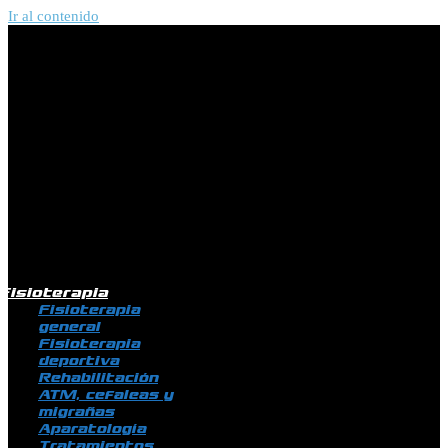
Ir al contenido
Fisioterapia
Fisioterapia
general
Fisioterapia
deportiva
Rehabilitación
ATM, cefaleas y
migrañas
Aparatología
Tratamientos