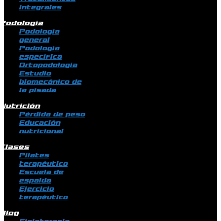
integrales
Podología
Podología
general
Podología
específica
Ortopodología
Estudio
biomecánico de
la pisada
Nutrición
Pérdida de peso
Educación
nutricional
Clases
Pilates
terapéutico
Escuela de
espalda
Ejercicio
terapéutico
Blog