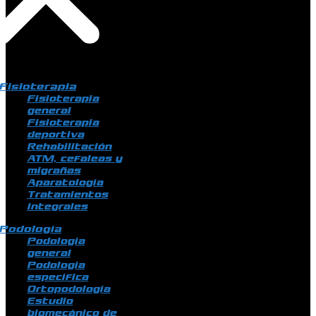
Fisioterapia
Fisioterapia
general
Fisioterapia
deportiva
Rehabilitación
ATM, cefaleas y
migrañas
Aparatología
Tratamientos
integrales
Podología
Podología
general
Podología
específica
Ortopodología
Estudio
biomecánico de