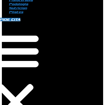
Fisioterapia
Podologia
Nutricion
Pilates
PIDE CITA