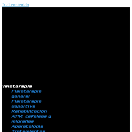
Ir al contenido
Fisioterapia
Fisioterapia
general
Fisioterapia
deportiva
Rehabilitación
ATM, cefaleas y
migrañas
Aparatología
Tratamientos