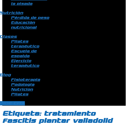
la pisada
Nutrición
Pérdida de peso
Educación
nutricional
Clases
Pilates
terapéutico
Escuela de
espalda
Ejercicio
terapéutico
Blog
Fisioterapia
Podologia
Nutricion
Pilates
PIDE CITA
Etiqueta:
tratamiento
fascitis plantar valladolid