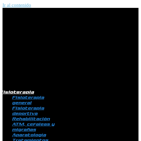
Ir al contenido
Fisioterapia
Fisioterapia
general
Fisioterapia
deportiva
Rehabilitación
ATM, cefaleas y
migrañas
Aparatología
Tratamientos