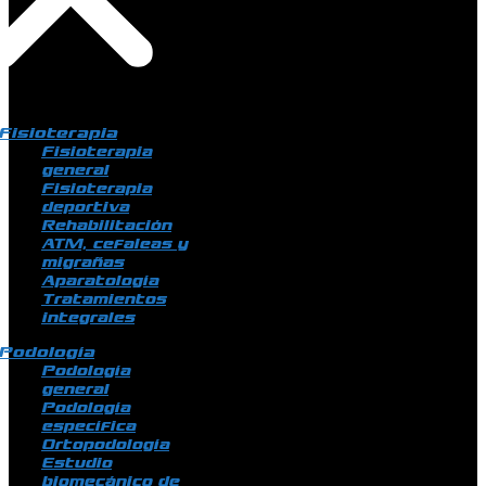
Fisioterapia
Fisioterapia
general
Fisioterapia
deportiva
Rehabilitación
ATM, cefaleas y
migrañas
Aparatología
Tratamientos
integrales
Podología
Podología
general
Podología
específica
Ortopodología
Estudio
biomecánico de