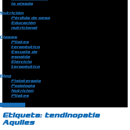
la pisada
Nutrición
Pérdida de peso
Educación
nutricional
Clases
Pilates
terapéutico
Escuela de
espalda
Ejercicio
terapéutico
Blog
Fisioterapia
Podologia
Nutricion
Pilates
PIDE CITA
Etiqueta:
tendinopatía
Aquiles