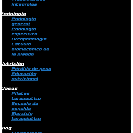
integrales
Podología
Podología
general
Podología
específica
Ortopodología
Estudio
biomecánico de
la pisada
Nutrición
Pérdida de peso
Educación
nutricional
Clases
Pilates
terapéutico
Escuela de
espalda
Ejercicio
terapéutico
Blog