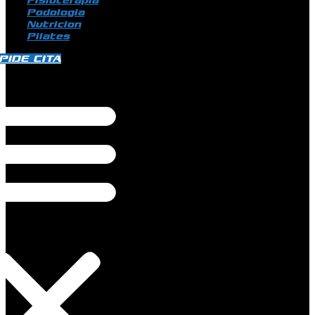
Fisioterapia
Podologia
Nutricion
Pilates
PIDE CITA