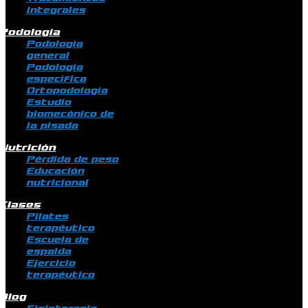
integrales
Podología
Podología
general
Podología
específica
Ortopodología
Estudio
biomecánico de
la pisada
Nutrición
Pérdida de peso
Educación
nutricional
Clases
Pilates
terapéutico
Escuela de
espalda
Ejercicio
terapéutico
Blog