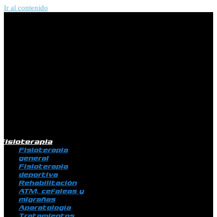
Ir al contenido
Fisioterapia
Fisioterapia
general
Fisioterapia
deportiva
Rehabilitación
ATM, cefaleas y
migrañas
Aparatología
Tratamientos