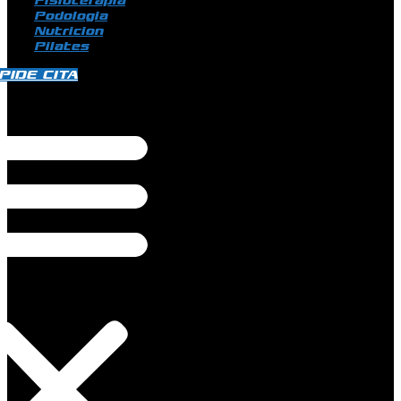
Fisioterapia
Podologia
Nutricion
Pilates
PIDE CITA