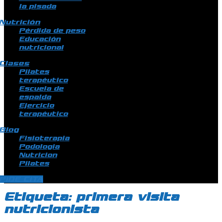
la pisada
Nutrición
Pérdida de peso
Educación
nutricional
Clases
Pilates
terapéutico
Escuela de
espalda
Ejercicio
terapéutico
Blog
Fisioterapia
Podologia
Nutricion
Pilates
PIDE CITA
Etiqueta:
primera visita
nutricionista