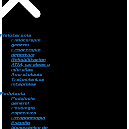
Fisioterapia
Fisioterapia
general
Fisioterapia
deportiva
Rehabilitación
ATM, cefaleas y
migrañas
Aparatología
Tratamientos
integrales
Podología
Podología
general
Podología
específica
Ortopodología
Estudio
biomecánico de