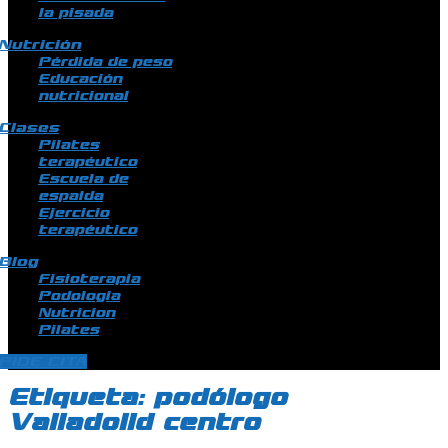
la pisada
Nutrición
Pérdida de peso
Educación
nutricional
Clases
Pilates
terapéutico
Escuela de
espalda
Ejercicio
terapéutico
Blog
Fisioterapia
Podologia
Nutricion
Pilates
PIDE CITA
Etiqueta:
podólogo
Valladolid centro