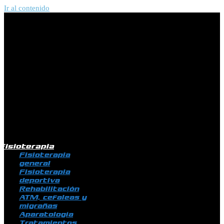
Ir al contenido
Fisioterapia
Fisioterapia
general
Fisioterapia
deportiva
Rehabilitación
ATM, cefaleas y
migrañas
Aparatología
Tratamientos