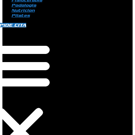
Fisioterapia
Podologia
Nutricion
Pilates
PIDE CITA