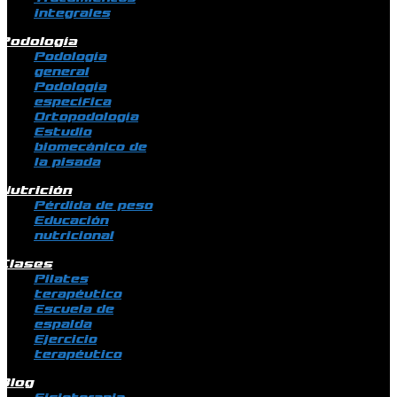
integrales
Podología
Podología
general
Podología
específica
Ortopodología
Estudio
biomecánico de
la pisada
Nutrición
Pérdida de peso
Educación
nutricional
Clases
Pilates
terapéutico
Escuela de
espalda
Ejercicio
terapéutico
Blog