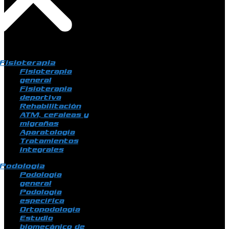
Fisioterapia
Fisioterapia
general
Fisioterapia
deportiva
Rehabilitación
ATM, cefaleas y
migrañas
Aparatología
Tratamientos
integrales
Podología
Podología
general
Podología
específica
Ortopodología
Estudio
biomecánico de