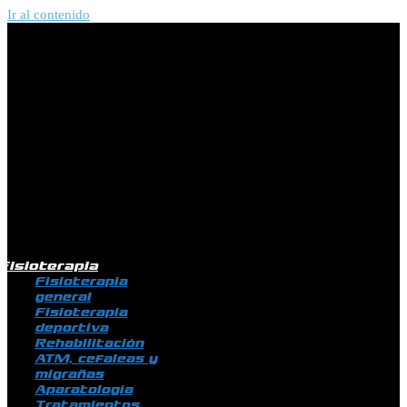
Ir al contenido
Fisioterapia
Fisioterapia
general
Fisioterapia
deportiva
Rehabilitación
ATM, cefaleas y
migrañas
Aparatología
Tratamientos