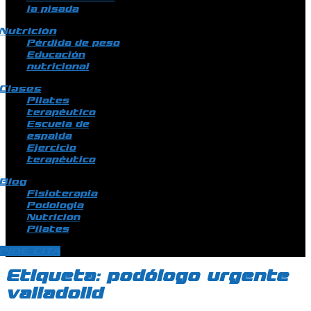
la pisada
Nutrición
Pérdida de peso
Educación
nutricional
Clases
Pilates
terapéutico
Escuela de
espalda
Ejercicio
terapéutico
Blog
Fisioterapia
Podologia
Nutricion
Pilates
PIDE CITA
Etiqueta:
podólogo urgente
valladolid