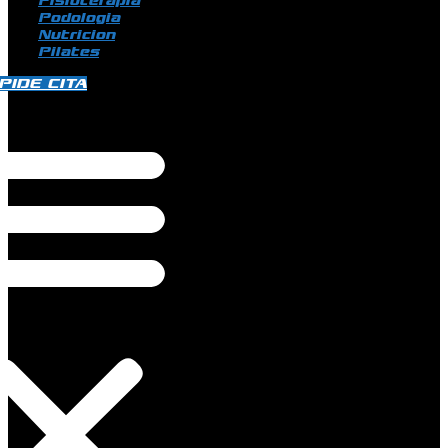
Fisioterapia
Podologia
Nutricion
Pilates
PIDE CITA