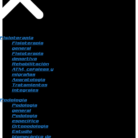
Fisioterapia
Fisioterapia
general
Fisioterapia
deportiva
Rehabilitación
ATM, cefaleas y
migrañas
Aparatología
Tratamientos
integrales
Podología
Podología
general
Podología
específica
Ortopodología
Estudio
biomecánico de