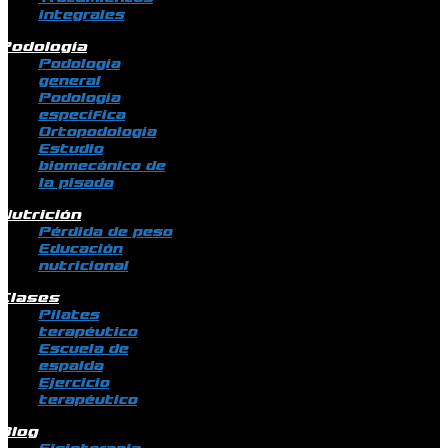
integrales
Podología
Podología
general
Podología
específica
Ortopodología
Estudio
biomecánico de
la pisada
Nutrición
Pérdida de peso
Educación
nutricional
Clases
Pilates
terapéutico
Escuela de
espalda
Ejercicio
terapéutico
Blog