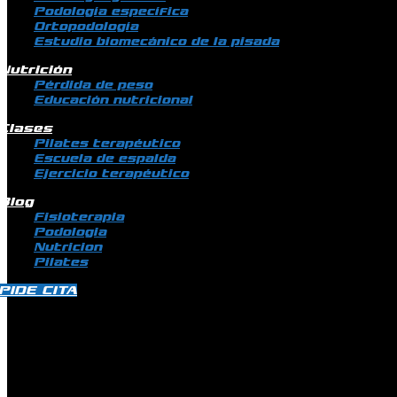
Podología específica
Ortopodología
Estudio biomecánico de la pisada
Nutrición
Pérdida de peso
Educación nutricional
Clases
Pilates terapéutico
Escuela de espalda
Ejercicio terapéutico
Blog
Fisioterapia
Podologia
Nutricion
Pilates
PIDE CITA