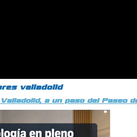
res valladolid
alladolid, a un paso del Paseo de