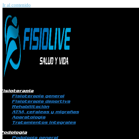
Ir al contenido
Fisioterapia
Fisioterapia general
Fisioterapia deportiva
Rehabilitación
ATM, cefaleas y migrañas
Aparatología
Tratamientos integrales
Podología
Podología general