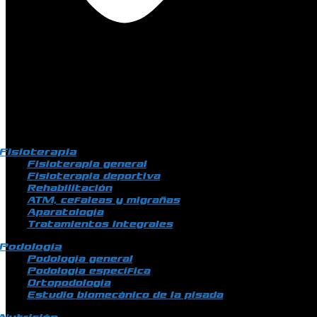
Fisioterapia
Fisioterapia general
Fisioterapia deportiva
Rehabilitación
ATM, cefaleas y migrañas
Aparatología
Tratamientos integrales
Podología
Podología general
Podología específica
Ortopodología
Estudio biomecánico de la pisada