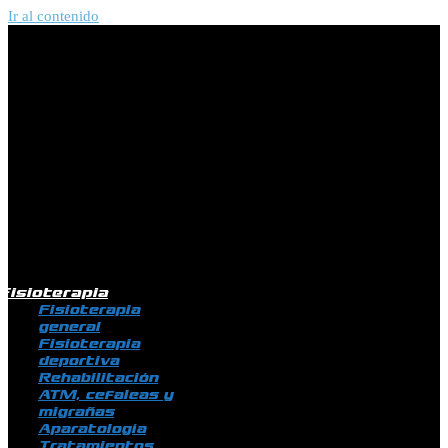
Ir al contenido
Fisioterapia
Fisioterapia
general
Fisioterapia
deportiva
Rehabilitación
ATM, cefaleas y
migrañas
Aparatología
Tratamientos