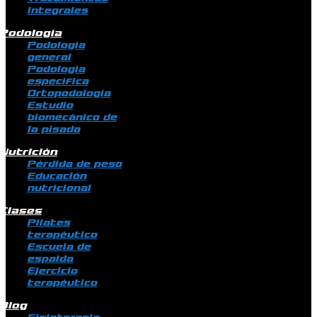
integrales
Podología
Podología
general
Podología
específica
Ortopodología
Estudio
biomecánico de
la pisada
Nutrición
Pérdida de peso
Educación
nutricional
Clases
Pilates
terapéutico
Escuela de
espalda
Ejercicio
terapéutico
Blog