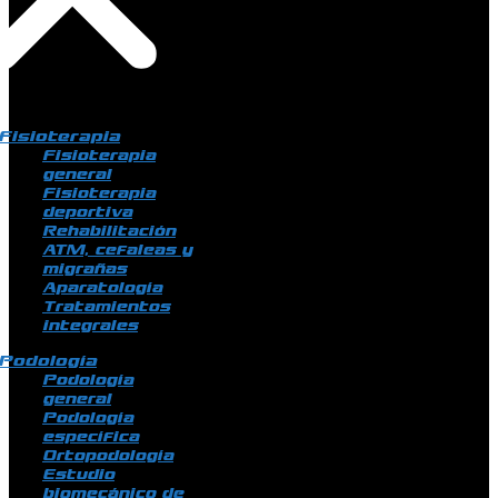
Fisioterapia
Fisioterapia
general
Fisioterapia
deportiva
Rehabilitación
ATM, cefaleas y
migrañas
Aparatología
Tratamientos
integrales
Podología
Podología
general
Podología
específica
Ortopodología
Estudio
biomecánico de