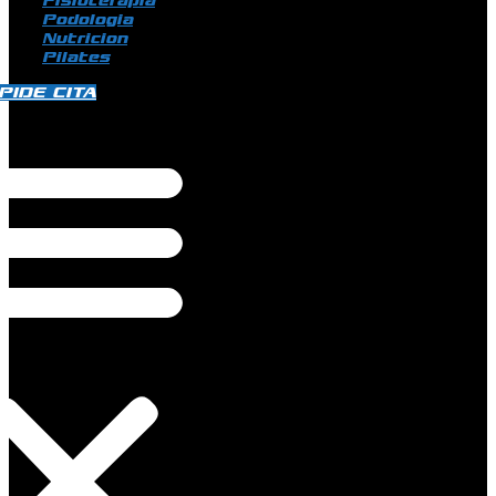
Fisioterapia
Podologia
Nutricion
Pilates
PIDE CITA