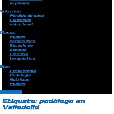
la pisada
Nutrición
Pérdida de peso
Educación
nutricional
Clases
Pilates
terapéutico
Escuela de
espalda
Ejercicio
terapéutico
Blog
Fisioterapia
Podologia
Nutricion
Pilates
PIDE CITA
Etiqueta:
podólogo en
Valladolid