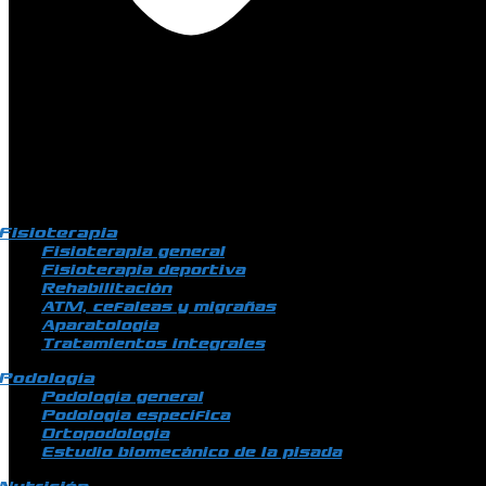
Fisioterapia
Fisioterapia general
Fisioterapia deportiva
Rehabilitación
ATM, cefaleas y migrañas
Aparatología
Tratamientos integrales
Podología
Podología general
Podología específica
Ortopodología
Estudio biomecánico de la pisada