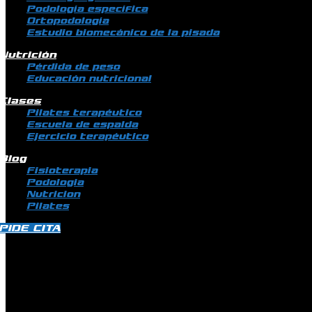
Podología específica
Ortopodología
Estudio biomecánico de la pisada
Nutrición
Pérdida de peso
Educación nutricional
Clases
Pilates terapéutico
Escuela de espalda
Ejercicio terapéutico
Blog
Fisioterapia
Podologia
Nutricion
Pilates
PIDE CITA