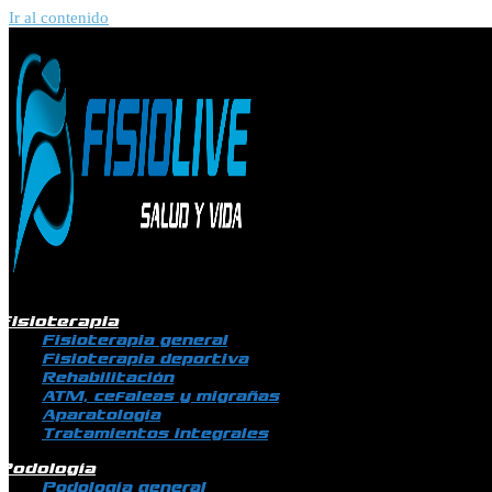
Ir al contenido
Fisioterapia
Fisioterapia general
Fisioterapia deportiva
Rehabilitación
ATM, cefaleas y migrañas
Aparatología
Tratamientos integrales
Podología
Podología general