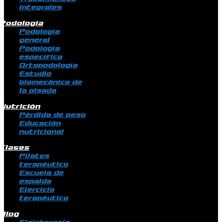
integrales
Podología
Podología
general
Podología
específica
Ortopodología
Estudio
biomecánico de
la pisada
Nutrición
Pérdida de peso
Educación
nutricional
Clases
Pilates
terapéutico
Escuela de
espalda
Ejercicio
terapéutico
Blog