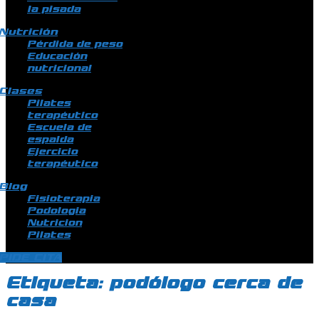
la pisada
Nutrición
Pérdida de peso
Educación
nutricional
Clases
Pilates
terapéutico
Escuela de
espalda
Ejercicio
terapéutico
Blog
Fisioterapia
Podologia
Nutricion
Pilates
PIDE CITA
Etiqueta:
podólogo cerca de
casa