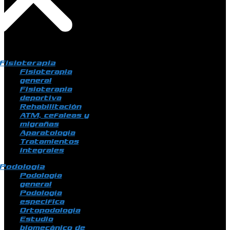
Fisioterapia
Fisioterapia
general
Fisioterapia
deportiva
Rehabilitación
ATM, cefaleas y
migrañas
Aparatología
Tratamientos
integrales
Podología
Podología
general
Podología
específica
Ortopodología
Estudio
biomecánico de