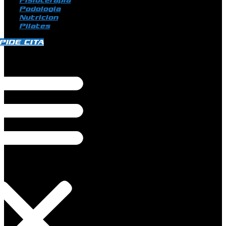
Fisioterapia
Podologia
Nutricion
Pilates
PIDE CITA