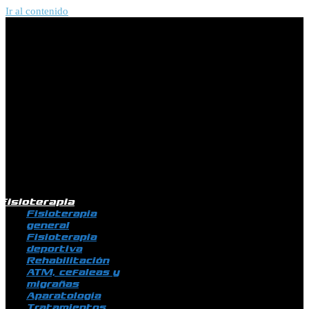
Ir al contenido
Fisioterapia
Fisioterapia
general
Fisioterapia
deportiva
Rehabilitación
ATM, cefaleas y
migrañas
Aparatología
Tratamientos