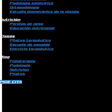
Podología específica
Ortopodología
Estudio biomecánico de la pisada
Nutrición
Pérdida de peso
Educación nutricional
Clases
Pilates terapéutico
Escuela de espalda
Ejercicio terapéutico
Blog
Fisioterapia
Podologia
Nutricion
Pilates
PIDE CITA