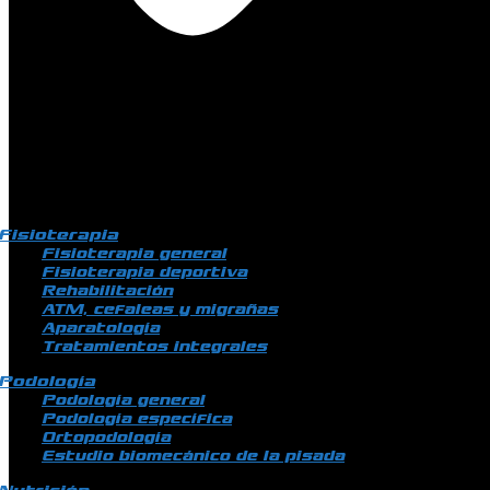
Fisioterapia
Fisioterapia general
Fisioterapia deportiva
Rehabilitación
ATM, cefaleas y migrañas
Aparatología
Tratamientos integrales
Podología
Podología general
Podología específica
Ortopodología
Estudio biomecánico de la pisada