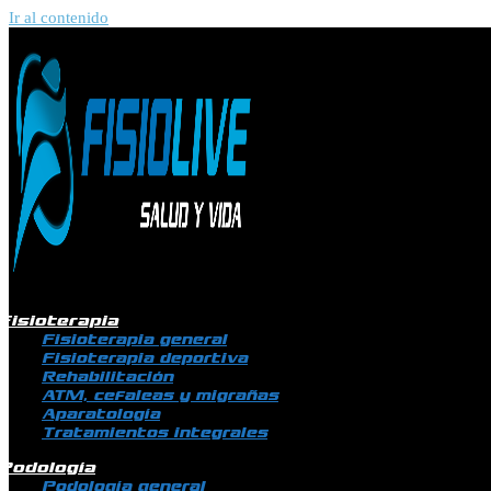
Ir al contenido
Fisioterapia
Fisioterapia general
Fisioterapia deportiva
Rehabilitación
ATM, cefaleas y migrañas
Aparatología
Tratamientos integrales
Podología
Podología general