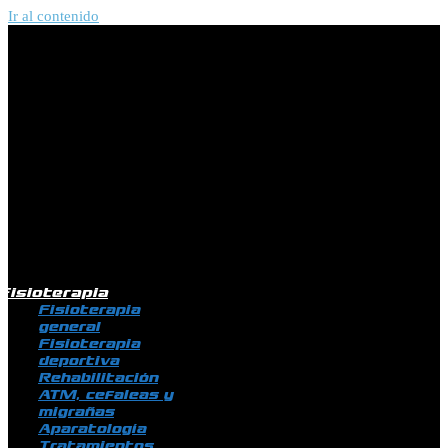
Ir al contenido
Fisioterapia
Fisioterapia
general
Fisioterapia
deportiva
Rehabilitación
ATM, cefaleas y
migrañas
Aparatología
Tratamientos