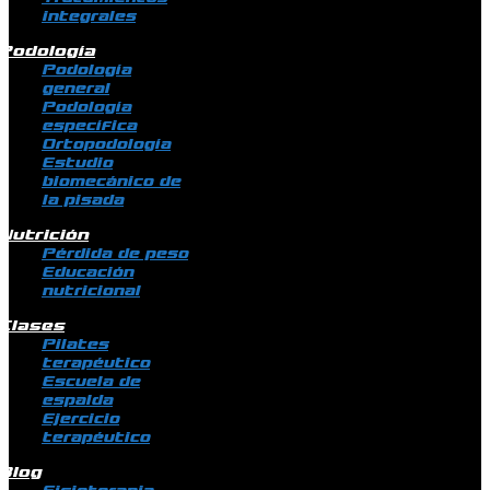
integrales
Podología
Podología
general
Podología
específica
Ortopodología
Estudio
biomecánico de
la pisada
Nutrición
Pérdida de peso
Educación
nutricional
Clases
Pilates
terapéutico
Escuela de
espalda
Ejercicio
terapéutico
Blog