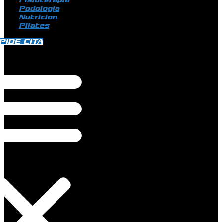
Fisioterapia
Podologia
Nutricion
Pilates
PIDE CITA