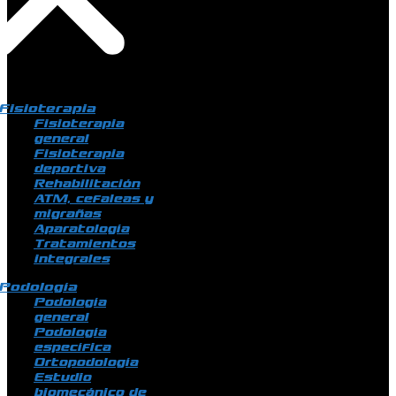
Fisioterapia
Fisioterapia
general
Fisioterapia
deportiva
Rehabilitación
ATM, cefaleas y
migrañas
Aparatología
Tratamientos
integrales
Podología
Podología
general
Podología
específica
Ortopodología
Estudio
biomecánico de