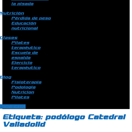
la pisada
Nutrición
Pérdida de peso
Educación
nutricional
Clases
Pilates
terapéutico
Escuela de
espalda
Ejercicio
terapéutico
Blog
Fisioterapia
Podologia
Nutricion
Pilates
PIDE CITA
Etiqueta:
podólogo Catedral
Valladolid