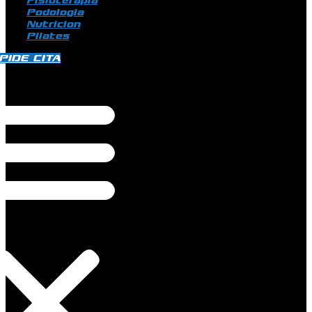
Fisioterapia
Podologia
Nutricion
Pilates
PIDE CITA