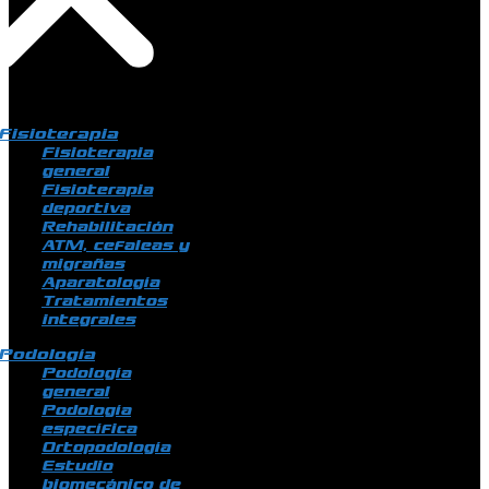
Fisioterapia
Fisioterapia
general
Fisioterapia
deportiva
Rehabilitación
ATM, cefaleas y
migrañas
Aparatología
Tratamientos
integrales
Podología
Podología
general
Podología
específica
Ortopodología
Estudio
biomecánico de