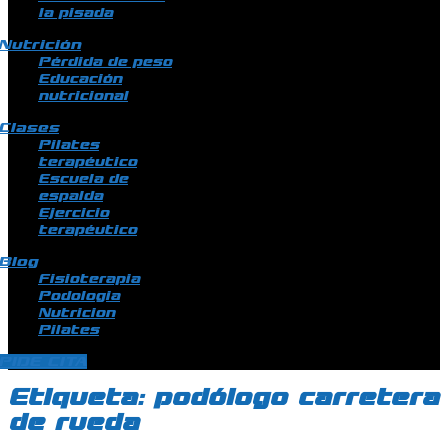
la pisada
Nutrición
Pérdida de peso
Educación
nutricional
Clases
Pilates
terapéutico
Escuela de
espalda
Ejercicio
terapéutico
Blog
Fisioterapia
Podologia
Nutricion
Pilates
PIDE CITA
Etiqueta:
podólogo carretera
de rueda