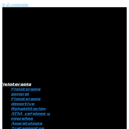
Ir al contenido
Fisioterapia
Fisioterapia
general
Fisioterapia
deportiva
Rehabilitación
ATM, cefaleas y
migrañas
Aparatología
Tratamientos