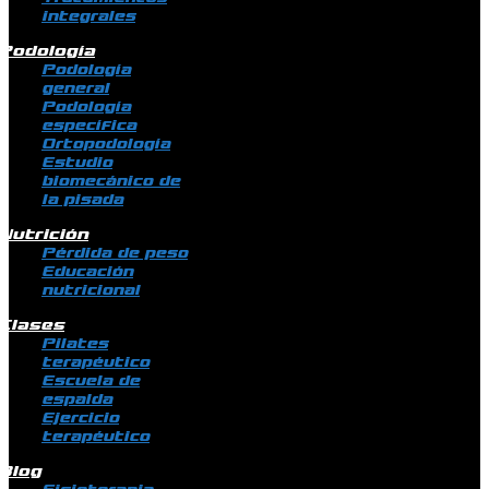
integrales
Podología
Podología
general
Podología
específica
Ortopodología
Estudio
biomecánico de
la pisada
Nutrición
Pérdida de peso
Educación
nutricional
Clases
Pilates
terapéutico
Escuela de
espalda
Ejercicio
terapéutico
Blog