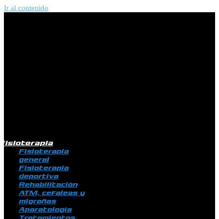
Ir al contenido
Fisioterapia
Fisioterapia
general
Fisioterapia
deportiva
Rehabilitación
ATM, cefaleas y
migrañas
Aparatología
Tratamientos