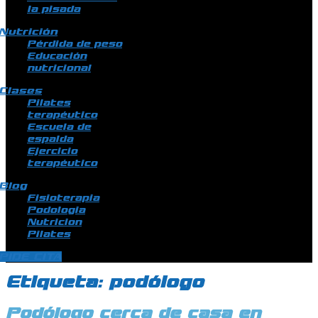
la pisada
Nutrición
Pérdida de peso
Educación
nutricional
Clases
Pilates
terapéutico
Escuela de
espalda
Ejercicio
terapéutico
Blog
Fisioterapia
Podologia
Nutricion
Pilates
PIDE CITA
Etiqueta:
podólogo
Podólogo cerca de casa en