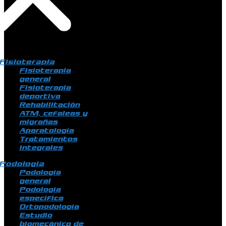
Fisioterapia
Fisioterapia
general
Fisioterapia
deportiva
Rehabilitación
ATM, cefaleas y
migrañas
Aparatología
Tratamientos
integrales
Podología
Podología
general
Podología
específica
Ortopodología
Estudio
biomecánico de