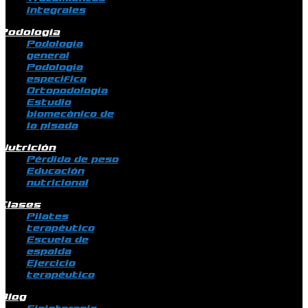
integrales
Podología
Podología
general
Podología
específica
Ortopodología
Estudio
biomecánico de
la pisada
Nutrición
Pérdida de peso
Educación
nutricional
Clases
Pilates
terapéutico
Escuela de
espalda
Ejercicio
terapéutico
Blog