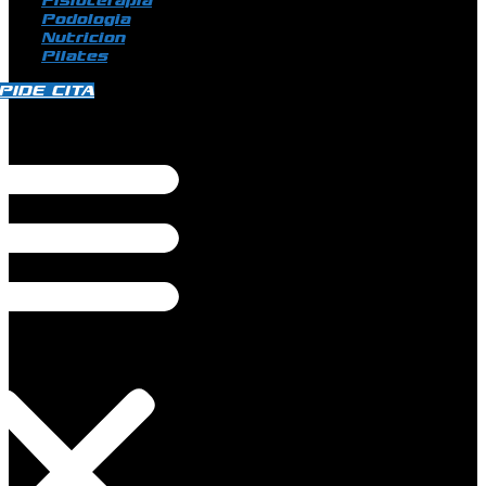
Fisioterapia
Podologia
Nutricion
Pilates
PIDE CITA