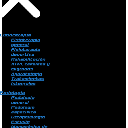
Fisioterapia
Fisioterapia
general
Fisioterapia
deportiva
Rehabilitación
ATM, cefaleas y
migrañas
Aparatología
Tratamientos
integrales
Podología
Podología
general
Podología
específica
Ortopodología
Estudio
biomecánico de