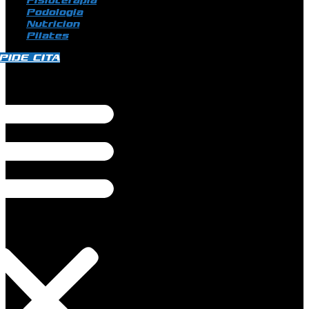
Fisioterapia
Podologia
Nutricion
Pilates
PIDE CITA