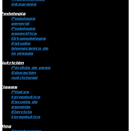
integrales
Podología
Podología
general
Podología
específica
Ortopodología
Estudio
biomecánico de
la pisada
Nutrición
Pérdida de peso
Educación
nutricional
Clases
Pilates
terapéutico
Escuela de
espalda
Ejercicio
terapéutico
Blog