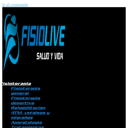
Ir al contenido
Fisioterapia
Fisioterapia
general
Fisioterapia
deportiva
Rehabilitación
ATM, cefaleas y
migrañas
Aparatología
Tratamientos