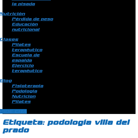
la pisada
Nutrición
Pérdida de peso
Educación
nutricional
Clases
Pilates
terapéutico
Escuela de
espalda
Ejercicio
terapéutico
Blog
Fisioterapia
Podologia
Nutricion
Pilates
PIDE CITA
Etiqueta:
podología villa del
prado