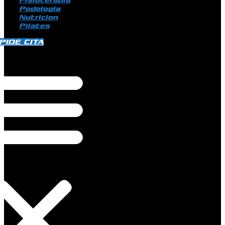
Fisioterapia
Podologia
Nutricion
Pilates
PIDE CITA