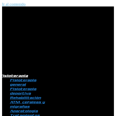
Ir al contenido
Fisioterapia
Fisioterapia
general
Fisioterapia
deportiva
Rehabilitación
ATM, cefaleas y
migrañas
Aparatología
Tratamientos