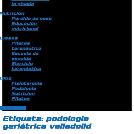
la pisada
Nutrición
Pérdida de peso
Educación
nutricional
Clases
Pilates
terapéutico
Escuela de
espalda
Ejercicio
terapéutico
Blog
Fisioterapia
Podologia
Nutricion
Pilates
PIDE CITA
Etiqueta:
podología
geriátrica valladolid