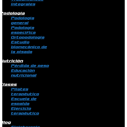
integrales
Podología
Podología
general
Podología
específica
Ortopodología
Estudio
biomecánico de
la pisada
Nutrición
Pérdida de peso
Educación
nutricional
Clases
Pilates
terapéutico
Escuela de
espalda
Ejercicio
terapéutico
Blog