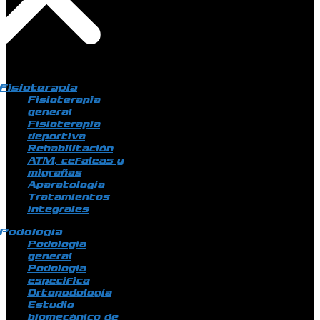
Fisioterapia
Fisioterapia
general
Fisioterapia
deportiva
Rehabilitación
ATM, cefaleas y
migrañas
Aparatología
Tratamientos
integrales
Podología
Podología
general
Podología
específica
Ortopodología
Estudio
biomecánico de