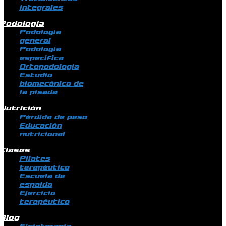
integrales
Podología
Podología
general
Podología
específica
Ortopodología
Estudio
biomecánico de
la pisada
Nutrición
Pérdida de peso
Educación
nutricional
Clases
Pilates
terapéutico
Escuela de
espalda
Ejercicio
terapéutico
Blog