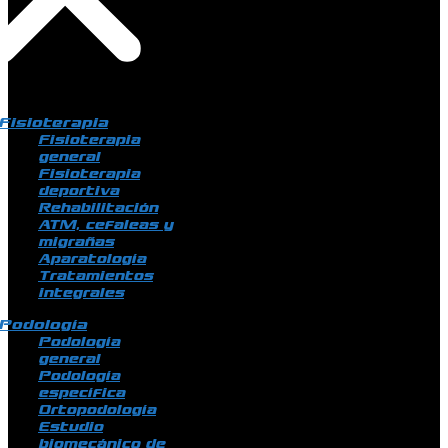
Fisioterapia
Fisioterapia
general
Fisioterapia
deportiva
Rehabilitación
ATM, cefaleas y
migrañas
Aparatología
Tratamientos
integrales
Podología
Podología
general
Podología
específica
Ortopodología
Estudio
biomecánico de