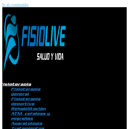
Ir al contenido
Fisioterapia
Fisioterapia
general
Fisioterapia
deportiva
Rehabilitación
ATM, cefaleas y
migrañas
Aparatología
Tratamientos