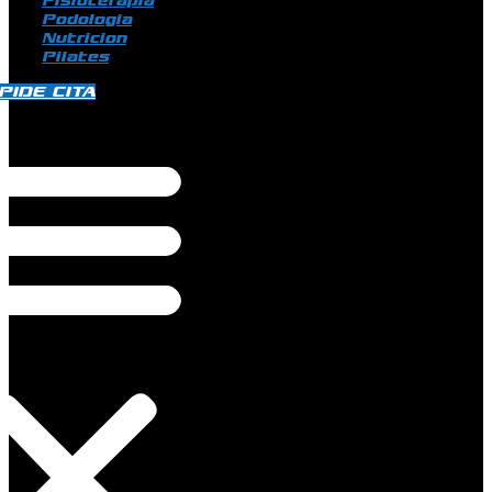
Fisioterapia
Podologia
Nutricion
Pilates
PIDE CITA