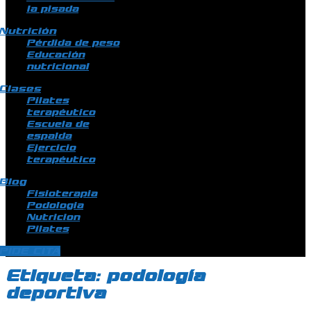
la pisada
Nutrición
Pérdida de peso
Educación
nutricional
Clases
Pilates
terapéutico
Escuela de
espalda
Ejercicio
terapéutico
Blog
Fisioterapia
Podologia
Nutricion
Pilates
PIDE CITA
Etiqueta:
podología
deportiva