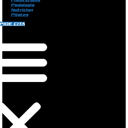
Fisioterapia
Podologia
Nutricion
Pilates
PIDE CITA