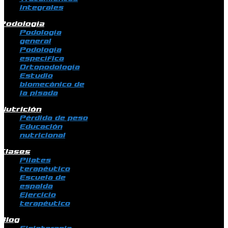
integrales
Podología
Podología
general
Podología
específica
Ortopodología
Estudio
biomecánico de
la pisada
Nutrición
Pérdida de peso
Educación
nutricional
Clases
Pilates
terapéutico
Escuela de
espalda
Ejercicio
terapéutico
Blog