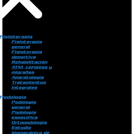
Fisioterapia
Fisioterapia
general
Fisioterapia
deportiva
Rehabilitación
ATM, cefaleas y
migrañas
Aparatología
Tratamientos
integrales
Podología
Podología
general
Podología
específica
Ortopodología
Estudio
biomecánico de