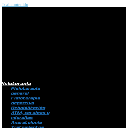
Ir al contenido
Fisioterapia
Fisioterapia
general
Fisioterapia
deportiva
Rehabilitación
ATM, cefaleas y
migrañas
Aparatología
Tratamientos