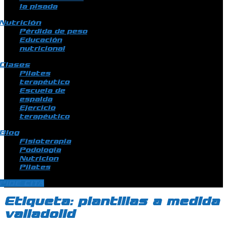
la pisada
Nutrición
Pérdida de peso
Educación
nutricional
Clases
Pilates
terapéutico
Escuela de
espalda
Ejercicio
terapéutico
Blog
Fisioterapia
Podologia
Nutricion
Pilates
PIDE CITA
Etiqueta:
plantillas a medida
valladolid