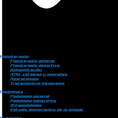
Fisioterapia
Fisioterapia general
Fisioterapia deportiva
Rehabilitación
ATM, cefaleas y migrañas
Aparatología
Tratamientos integrales
Podología
Podología general
Podología específica
Ortopodología
Estudio biomecánico de la pisada