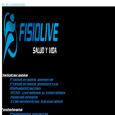
Ir al contenido
Fisioterapia
Fisioterapia general
Fisioterapia deportiva
Rehabilitación
ATM, cefaleas y migrañas
Aparatología
Tratamientos integrales
Podología
Podología general