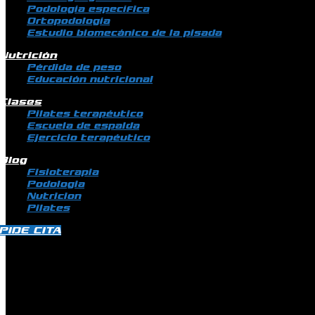
Podología específica
Ortopodología
Estudio biomecánico de la pisada
Nutrición
Pérdida de peso
Educación nutricional
Clases
Pilates terapéutico
Escuela de espalda
Ejercicio terapéutico
Blog
Fisioterapia
Podologia
Nutricion
Pilates
PIDE CITA