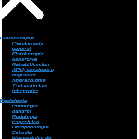
Fisioterapia
Fisioterapia
general
Fisioterapia
deportiva
Rehabilitación
ATM, cefaleas y
migrañas
Aparatología
Tratamientos
integrales
Podología
Podología
general
Podología
específica
Ortopodología
Estudio
biomecánico de