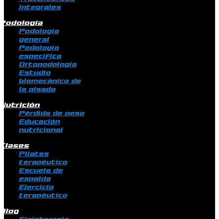
integrales
Podología
Podología
general
Podología
específica
Ortopodología
Estudio
biomecánico de
la pisada
Nutrición
Pérdida de peso
Educación
nutricional
Clases
Pilates
terapéutico
Escuela de
espalda
Ejercicio
terapéutico
Blog