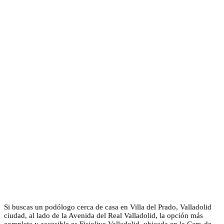
Si buscas un podólogo cerca de casa en Villa del Prado, Valladolid
ciudad, al lado de la Avenida del Real Valladolid, la opción más
completa y accesible es Fisiolive Valladolid, ubicada en la Carr. de