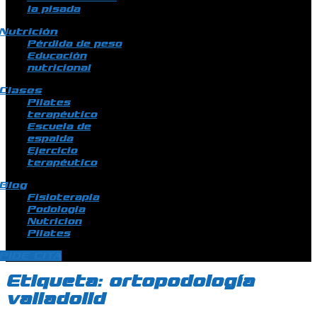
la pisada
Nutrición
Pérdida de peso
Educación
nutricional
Clases
Pilates
terapéutico
Escuela de
espalda
Ejercicio
terapéutico
Blog
Fisioterapia
Podologia
Nutricion
Pilates
PIDE CITA
Etiqueta:
ortopodología
valladolid