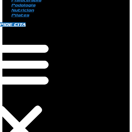
Fisioterapia
Podologia
Nutricion
Pilates
PIDE CITA