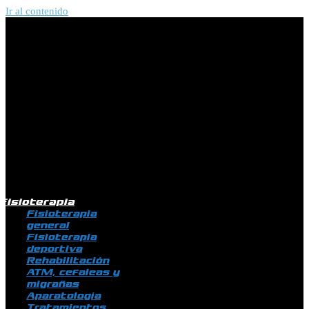
Ir al contenido
Fisioterapia
Fisioterapia
general
Fisioterapia
deportiva
Rehabilitación
ATM, cefaleas y
migrañas
Aparatología
Tratamientos