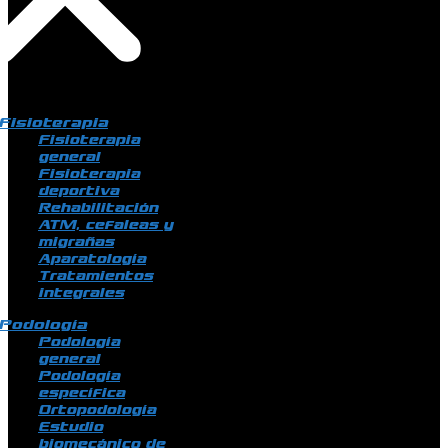
Fisioterapia
Fisioterapia
general
Fisioterapia
deportiva
Rehabilitación
ATM, cefaleas y
migrañas
Aparatología
Tratamientos
integrales
Podología
Podología
general
Podología
específica
Ortopodología
Estudio
biomecánico de