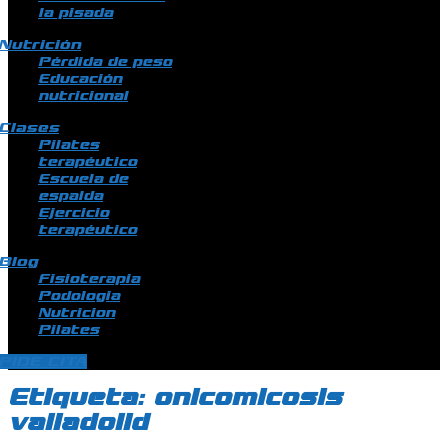
la pisada
Nutrición
Pérdida de peso
Educación
nutricional
Clases
Pilates
terapéutico
Escuela de
espalda
Ejercicio
terapéutico
Blog
Fisioterapia
Podologia
Nutricion
Pilates
PIDE CITA
Etiqueta:
onicomicosis
valladolid