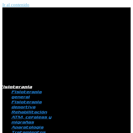
Ir al contenido
Fisioterapia
Fisioterapia
general
Fisioterapia
deportiva
Rehabilitación
ATM, cefaleas y
migrañas
Aparatología
Tratamientos