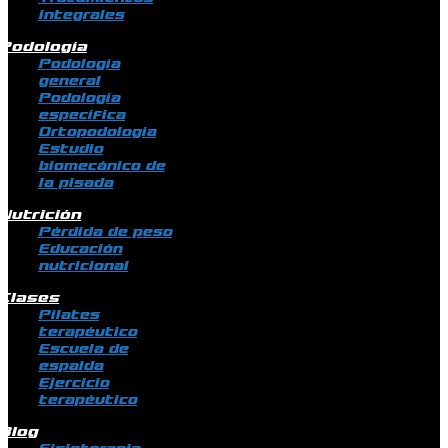
integrales
Podología
Podología
general
Podología
específica
Ortopodología
Estudio
biomecánico de
la pisada
Nutrición
Pérdida de peso
Educación
nutricional
Clases
Pilates
terapéutico
Escuela de
espalda
Ejercicio
terapéutico
Blog