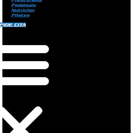
Fisioterapia
Podologia
Nutricion
Pilates
PIDE CITA