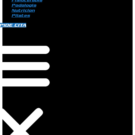
Fisioterapia
Podologia
Nutricion
Pilates
PIDE CITA