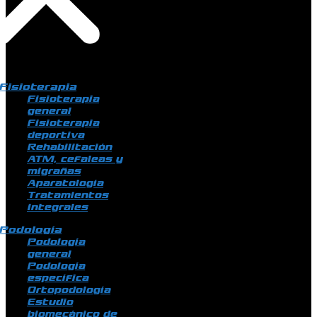
Fisioterapia
Fisioterapia
general
Fisioterapia
deportiva
Rehabilitación
ATM, cefaleas y
migrañas
Aparatología
Tratamientos
integrales
Podología
Podología
general
Podología
específica
Ortopodología
Estudio
biomecánico de