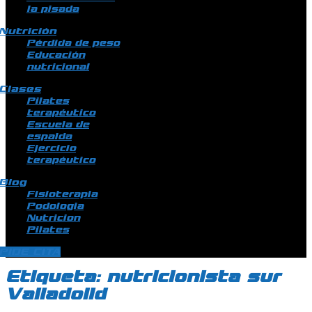
la pisada
Nutrición
Pérdida de peso
Educación
nutricional
Clases
Pilates
terapéutico
Escuela de
espalda
Ejercicio
terapéutico
Blog
Fisioterapia
Podologia
Nutricion
Pilates
PIDE CITA
Etiqueta:
nutricionista sur
Valladolid