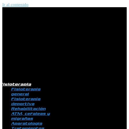
Ir al contenido
Fisioterapia
Fisioterapia
general
Fisioterapia
deportiva
Rehabilitación
ATM, cefaleas y
migrañas
Aparatología
Tratamientos