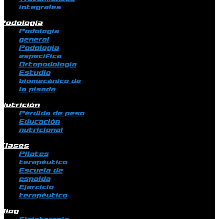
integrales
Podología
Podología
general
Podología
específica
Ortopodología
Estudio
biomecánico de
la pisada
Nutrición
Pérdida de peso
Educación
nutricional
Clases
Pilates
terapéutico
Escuela de
espalda
Ejercicio
terapéutico
Blog