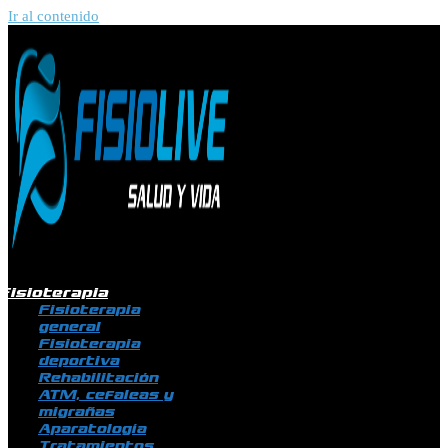
Ir al contenido
Fisioterapia
Fisioterapia
general
Fisioterapia
deportiva
Rehabilitación
ATM, cefaleas y
migrañas
Aparatología
Tratamientos