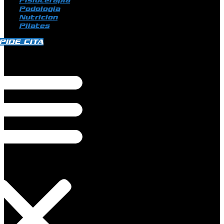
Fisioterapia
Podologia
Nutricion
Pilates
PIDE CITA