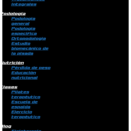
integrales
Podología
Podología
general
Podología
específica
Ortopodología
Estudio
biomecánico de
la pisada
Nutrición
Pérdida de peso
Educación
nutricional
Clases
Pilates
terapéutico
Escuela de
espalda
Ejercicio
terapéutico
Blog