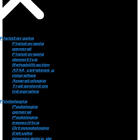
Fisioterapia
Fisioterapia
general
Fisioterapia
deportiva
Rehabilitación
ATM, cefaleas y
migrañas
Aparatología
Tratamientos
integrales
Podología
Podología
general
Podología
específica
Ortopodología
Estudio
biomecánico de