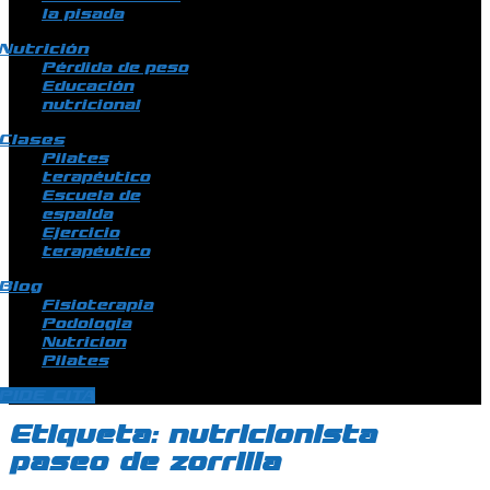
la pisada
Nutrición
Pérdida de peso
Educación
nutricional
Clases
Pilates
terapéutico
Escuela de
espalda
Ejercicio
terapéutico
Blog
Fisioterapia
Podologia
Nutricion
Pilates
PIDE CITA
Etiqueta:
nutricionista
paseo de zorrilla