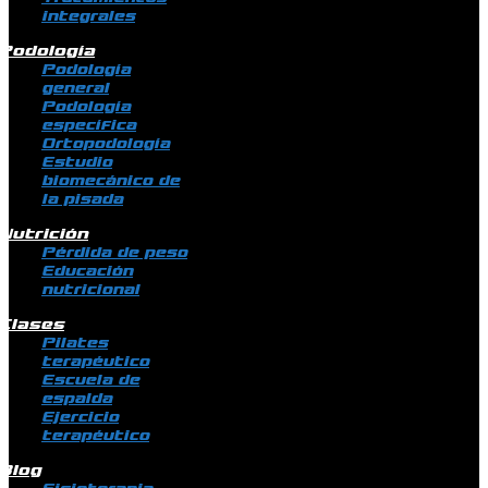
integrales
Podología
Podología
general
Podología
específica
Ortopodología
Estudio
biomecánico de
la pisada
Nutrición
Pérdida de peso
Educación
nutricional
Clases
Pilates
terapéutico
Escuela de
espalda
Ejercicio
terapéutico
Blog