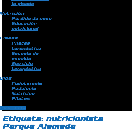
la pisada
Nutrición
Pérdida de peso
Educación
nutricional
Clases
Pilates
terapéutico
Escuela de
espalda
Ejercicio
terapéutico
Blog
Fisioterapia
Podologia
Nutricion
Pilates
PIDE CITA
Etiqueta:
nutricionista
Parque Alameda