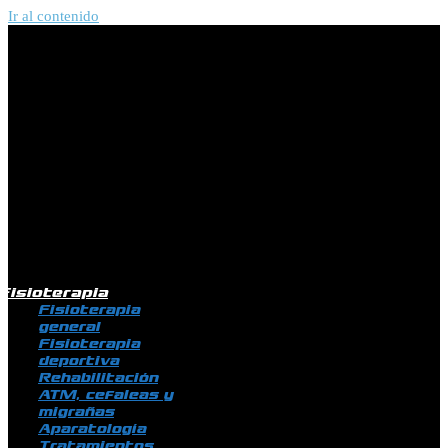
Ir al contenido
Fisioterapia
Fisioterapia
general
Fisioterapia
deportiva
Rehabilitación
ATM, cefaleas y
migrañas
Aparatología
Tratamientos