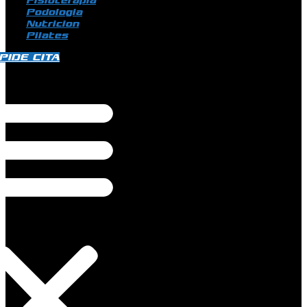
Fisioterapia
Podologia
Nutricion
Pilates
PIDE CITA