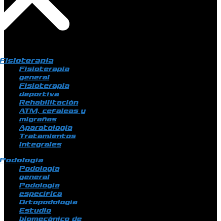
Fisioterapia
Fisioterapia
general
Fisioterapia
deportiva
Rehabilitación
ATM, cefaleas y
migrañas
Aparatología
Tratamientos
integrales
Podología
Podología
general
Podología
específica
Ortopodología
Estudio
biomecánico de