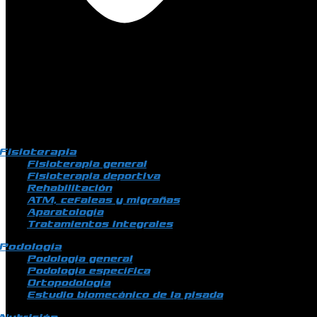
Fisioterapia
Fisioterapia general
Fisioterapia deportiva
Rehabilitación
ATM, cefaleas y migrañas
Aparatología
Tratamientos integrales
Podología
Podología general
Podología específica
Ortopodología
Estudio biomecánico de la pisada