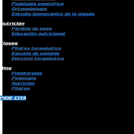
Podología específica
Ortopodología
Estudio biomecánico de la pisada
Nutrición
Pérdida de peso
Educación nutricional
Clases
Pilates terapéutico
Escuela de espalda
Ejercicio terapéutico
Blog
Fisioterapia
Podologia
Nutricion
Pilates
PIDE CITA