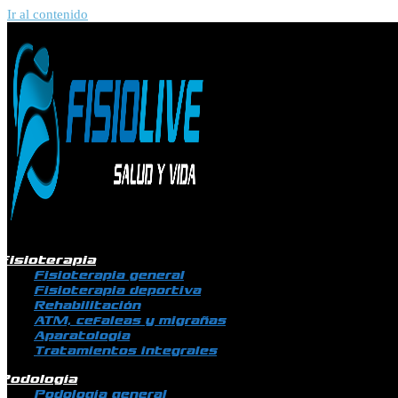
Ir al contenido
Fisioterapia
Fisioterapia general
Fisioterapia deportiva
Rehabilitación
ATM, cefaleas y migrañas
Aparatología
Tratamientos integrales
Podología
Podología general