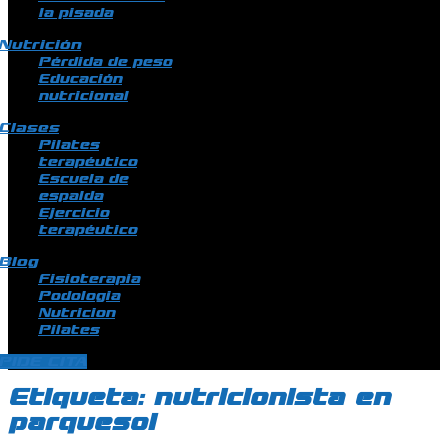
la pisada
Nutrición
Pérdida de peso
Educación
nutricional
Clases
Pilates
terapéutico
Escuela de
espalda
Ejercicio
terapéutico
Blog
Fisioterapia
Podologia
Nutricion
Pilates
PIDE CITA
Etiqueta:
nutricionista en
parquesol