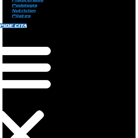
Fisioterapia
Podologia
Nutricion
Pilates
PIDE CITA