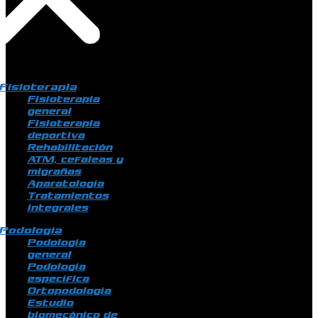
Fisioterapia
Fisioterapia
general
Fisioterapia
deportiva
Rehabilitación
ATM, cefaleas y
migrañas
Aparatología
Tratamientos
integrales
Podología
Podología
general
Podología
específica
Ortopodología
Estudio
biomecánico de