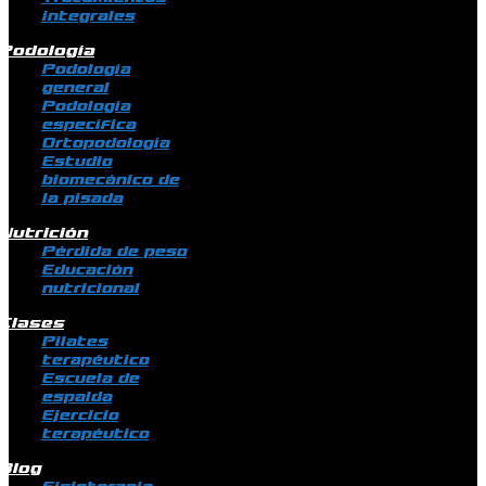
integrales
Podología
Podología
general
Podología
específica
Ortopodología
Estudio
biomecánico de
la pisada
Nutrición
Pérdida de peso
Educación
nutricional
Clases
Pilates
terapéutico
Escuela de
espalda
Ejercicio
terapéutico
Blog