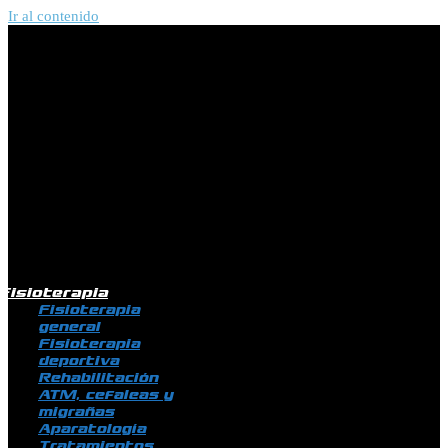
Ir al contenido
Fisioterapia
Fisioterapia
general
Fisioterapia
deportiva
Rehabilitación
ATM, cefaleas y
migrañas
Aparatología
Tratamientos