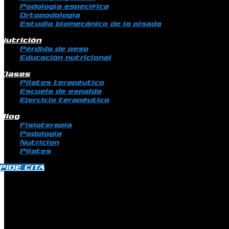
Podología específica
Ortopodología
Estudio biomecánico de la pisada
Nutrición
Pérdida de peso
Educación nutricional
Clases
Pilates terapéutico
Escuela de espalda
Ejercicio terapéutico
Blog
Fisioterapia
Podologia
Nutricion
Pilates
PIDE CITA