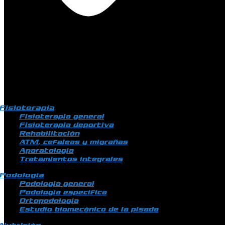
Fisioterapia
Fisioterapia general
Fisioterapia deportiva
Rehabilitación
ATM, cefaleas y migrañas
Aparatología
Tratamientos integrales
Podología
Podología general
Podología específica
Ortopodología
Estudio biomecánico de la pisada