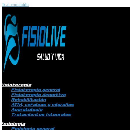
Ir al contenido
Fisioterapia
Fisioterapia general
Fisioterapia deportiva
Rehabilitación
ATM, cefaleas y migrañas
Aparatología
Tratamientos integrales
Podología
Podología general