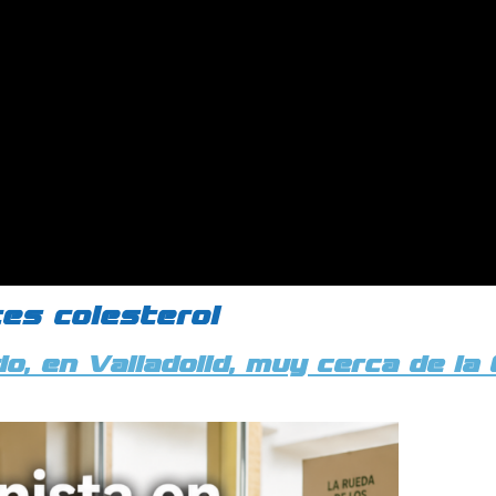
tes colesterol
do, en Valladolid, muy cerca de l