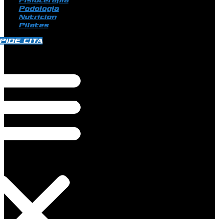
Fisioterapia
Podologia
Nutricion
Pilates
PIDE CITA