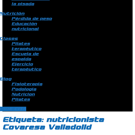
la pisada
Nutrición
Pérdida de peso
Educación
nutricional
Clases
Pilates
terapéutico
Escuela de
espalda
Ejercicio
terapéutico
Blog
Fisioterapia
Podologia
Nutricion
Pilates
PIDE CITA
Etiqueta:
nutricionista
Covaresa Valladolid