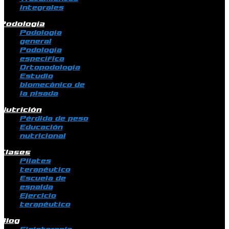
integrales
Podología
Podología
general
Podología
específica
Ortopodología
Estudio
biomecánico de
la pisada
Nutrición
Pérdida de peso
Educación
nutricional
Clases
Pilates
terapéutico
Escuela de
espalda
Ejercicio
terapéutico
Blog