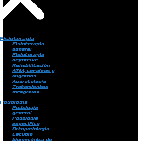
Fisioterapia
Fisioterapia
general
Fisioterapia
deportiva
Rehabilitación
ATM, cefaleas y
migrañas
Aparatología
Tratamientos
integrales
Podología
Podología
general
Podología
específica
Ortopodología
Estudio
biomecánico de