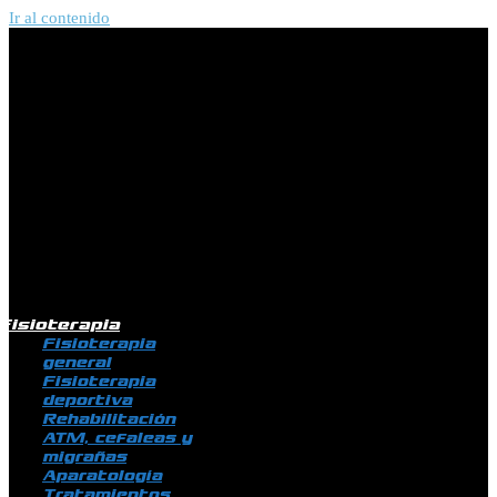
Ir al contenido
Fisioterapia
Fisioterapia
general
Fisioterapia
deportiva
Rehabilitación
ATM, cefaleas y
migrañas
Aparatología
Tratamientos