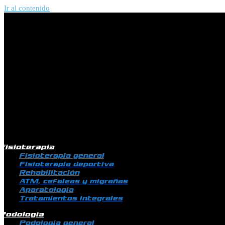
Ir al contenido
Fisioterapia
Fisioterapia general
Fisioterapia deportiva
Rehabilitación
ATM, cefaleas y migrañas
Aparatología
Tratamientos integrales
Podología
Podología general