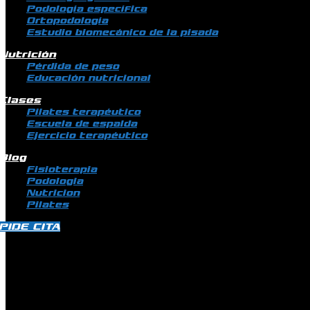
Podología específica
Ortopodología
Estudio biomecánico de la pisada
Nutrición
Pérdida de peso
Educación nutricional
Clases
Pilates terapéutico
Escuela de espalda
Ejercicio terapéutico
Blog
Fisioterapia
Podologia
Nutricion
Pilates
PIDE CITA