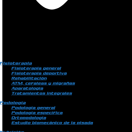
Fisioterapia
Fisioterapia general
Fisioterapia deportiva
Rehabilitación
ATM, cefaleas y migrañas
Aparatología
Tratamientos integrales
Podología
Podología general
Podología específica
Ortopodología
Estudio biomecánico de la pisada