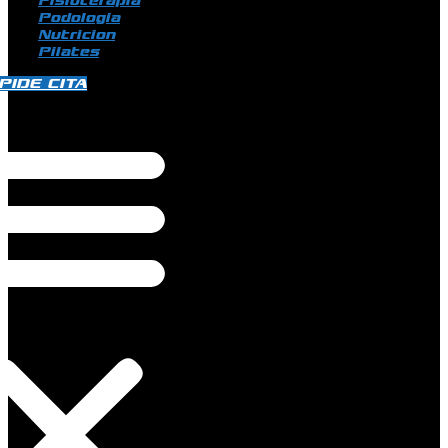
Fisioterapia
Podologia
Nutricion
Pilates
PIDE CITA