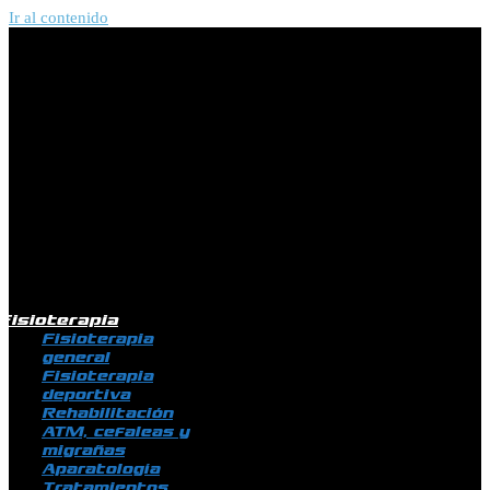
Ir al contenido
Fisioterapia
Fisioterapia
general
Fisioterapia
deportiva
Rehabilitación
ATM, cefaleas y
migrañas
Aparatología
Tratamientos