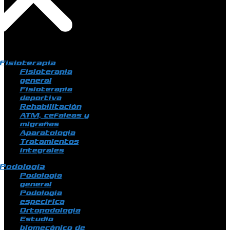
Fisioterapia
Fisioterapia
general
Fisioterapia
deportiva
Rehabilitación
ATM, cefaleas y
migrañas
Aparatología
Tratamientos
integrales
Podología
Podología
general
Podología
específica
Ortopodología
Estudio
biomecánico de