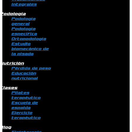
integrales
Podología
Podología
general
Podología
específica
Ortopodología
Estudio
biomecánico de
la pisada
Nutrición
Pérdida de peso
Educación
nutricional
Clases
Pilates
terapéutico
Escuela de
espalda
Ejercicio
terapéutico
Blog