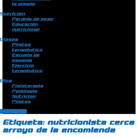
la pisada
Nutrición
Pérdida de peso
Educación
nutricional
Clases
Pilates
terapéutico
Escuela de
espalda
Ejercicio
terapéutico
Blog
Fisioterapia
Podologia
Nutricion
Pilates
PIDE CITA
Etiqueta:
nutricionista cerca
arroyo de la encomienda