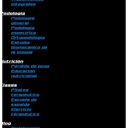
integrales
Podología
Podología
general
Podología
específica
Ortopodología
Estudio
biomecánico de
la pisada
Nutrición
Pérdida de peso
Educación
nutricional
Clases
Pilates
terapéutico
Escuela de
espalda
Ejercicio
terapéutico
Blog