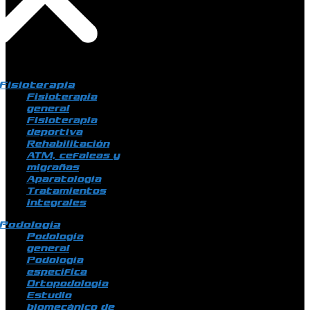
Fisioterapia
Fisioterapia
general
Fisioterapia
deportiva
Rehabilitación
ATM, cefaleas y
migrañas
Aparatología
Tratamientos
integrales
Podología
Podología
general
Podología
específica
Ortopodología
Estudio
biomecánico de