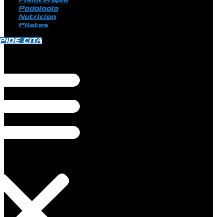
Fisioterapia
Podologia
Nutricion
Pilates
PIDE CITA