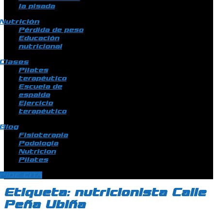
la pisada
Nutrición
Pérdida de peso
Educación
nutricional
Clases
Pilates
terapéutico
Escuela de
espalda
Ejercicio
terapéutico
Blog
Fisioterapia
Podologia
Nutricion
Pilates
PIDE CITA
Etiqueta:
nutricionista Calle
Peña Ubiña