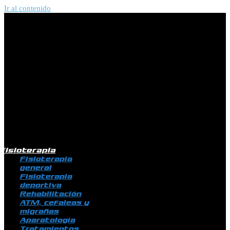
Ir al contenido
Fisioterapia
Fisioterapia
general
Fisioterapia
deportiva
Rehabilitación
ATM, cefaleas y
migrañas
Aparatología
Tratamientos