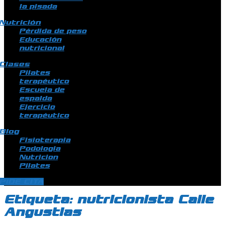
la pisada
Nutrición
Pérdida de peso
Educación
nutricional
Clases
Pilates
terapéutico
Escuela de
espalda
Ejercicio
terapéutico
Blog
Fisioterapia
Podologia
Nutricion
Pilates
PIDE CITA
Etiqueta:
nutricionista Calle
Angustias