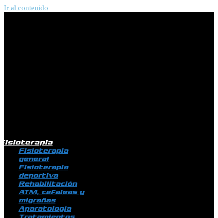
Ir al contenido
Fisioterapia
Fisioterapia
general
Fisioterapia
deportiva
Rehabilitación
ATM, cefaleas y
migrañas
Aparatología
Tratamientos