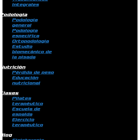
integrales
Podología
Podología
general
Podología
específica
Ortopodología
Estudio
biomecánico de
la pisada
Nutrición
Pérdida de peso
Educación
nutricional
Clases
Pilates
terapéutico
Escuela de
espalda
Ejercicio
terapéutico
Blog