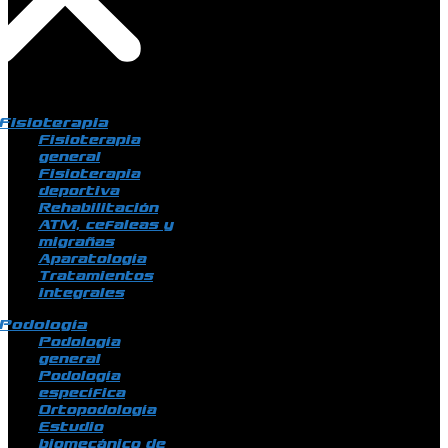
Fisioterapia
Fisioterapia
general
Fisioterapia
deportiva
Rehabilitación
ATM, cefaleas y
migrañas
Aparatología
Tratamientos
integrales
Podología
Podología
general
Podología
específica
Ortopodología
Estudio
biomecánico de