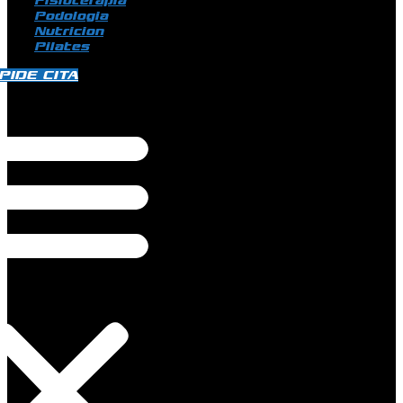
Fisioterapia
Podologia
Nutricion
Pilates
PIDE CITA