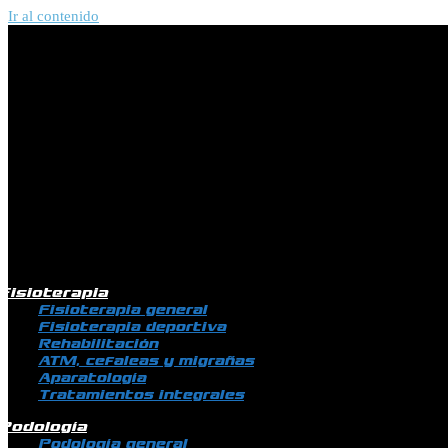
Ir al contenido
Fisioterapia
Fisioterapia general
Fisioterapia deportiva
Rehabilitación
ATM, cefaleas y migrañas
Aparatología
Tratamientos integrales
Podología
Podología general