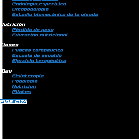
Podología específica
Ortopodología
Estudio biomecánico de la pisada
Nutrición
Pérdida de peso
Educación nutricional
Clases
Pilates terapéutico
Escuela de espalda
Ejercicio terapéutico
Blog
Fisioterapia
Podologia
Nutricion
Pilates
PIDE CITA