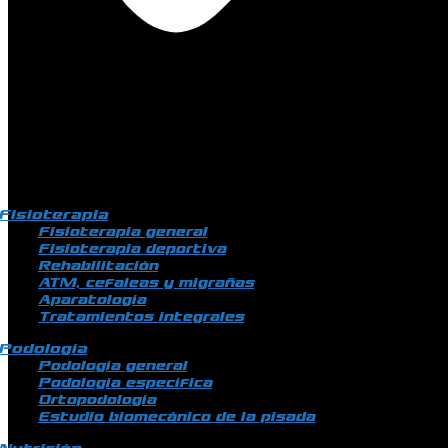
Fisioterapia
Fisioterapia general
Fisioterapia deportiva
Rehabilitación
ATM, cefaleas y migrañas
Aparatología
Tratamientos integrales
Podología
Podología general
Podología específica
Ortopodología
Estudio biomecánico de la pisada