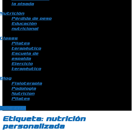
la pisada
Nutrición
Pérdida de peso
Educación
nutricional
Clases
Pilates
terapéutico
Escuela de
espalda
Ejercicio
terapéutico
Blog
Fisioterapia
Podologia
Nutricion
Pilates
PIDE CITA
Etiqueta:
nutrición
personalizada