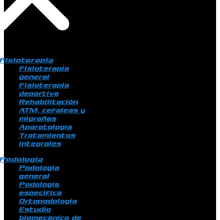
Fisioterapia
Fisioterapia
general
Fisioterapia
deportiva
Rehabilitación
ATM, cefaleas y
migrañas
Aparatología
Tratamientos
integrales
Podología
Podología
general
Podología
específica
Ortopodología
Estudio
biomecánico de