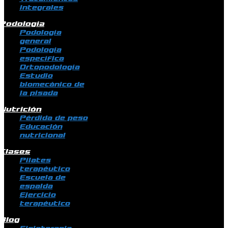
integrales
Podología
Podología
general
Podología
específica
Ortopodología
Estudio
biomecánico de
la pisada
Nutrición
Pérdida de peso
Educación
nutricional
Clases
Pilates
terapéutico
Escuela de
espalda
Ejercicio
terapéutico
Blog