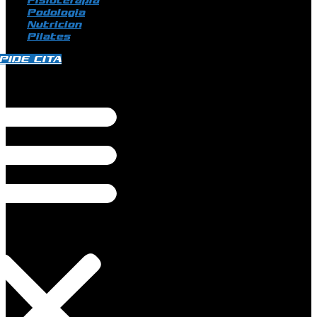
Fisioterapia
Podologia
Nutricion
Pilates
PIDE CITA