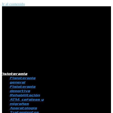
Ir al contenido
Fisioterapia
Fisioterapia
general
Fisioterapia
deportiva
Rehabilitación
ATM, cefaleas y
migrañas
Aparatología
Tratamientos