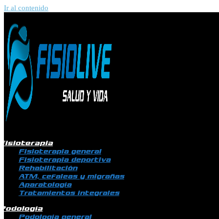
Ir al contenido
Fisioterapia
Fisioterapia general
Fisioterapia deportiva
Rehabilitación
ATM, cefaleas y migrañas
Aparatología
Tratamientos integrales
Podología
Podología general