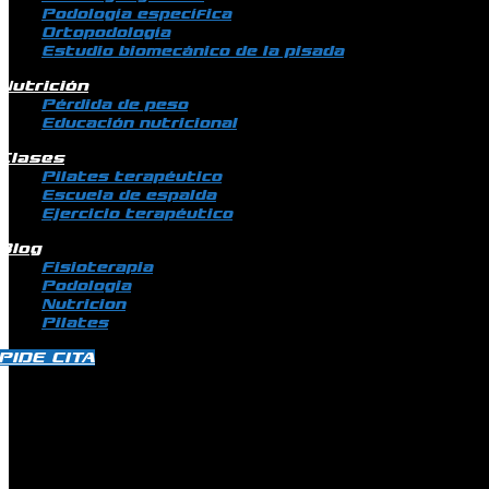
Podología específica
Ortopodología
Estudio biomecánico de la pisada
Nutrición
Pérdida de peso
Educación nutricional
Clases
Pilates terapéutico
Escuela de espalda
Ejercicio terapéutico
Blog
Fisioterapia
Podologia
Nutricion
Pilates
PIDE CITA