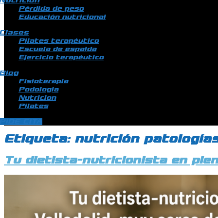
Nutrición
Pérdida de peso
Educación nutricional
Clases
Pilates terapéutico
Escuela de espalda
Ejercicio terapéutico
Blog
Fisioterapia
Podologia
Nutricion
Pilates
PIDE CITA
Etiqueta:
nutrición patología
Tu dietista-nutricionista en plen