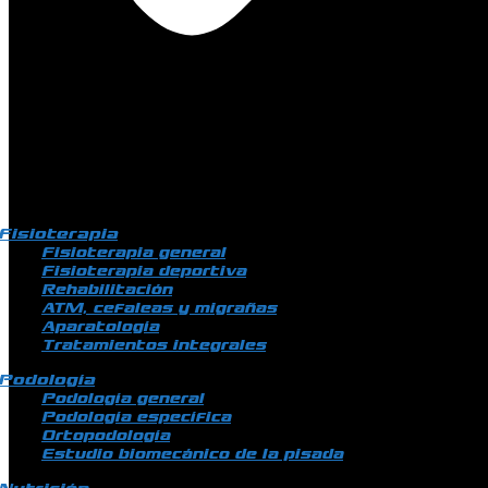
Fisioterapia
Fisioterapia general
Fisioterapia deportiva
Rehabilitación
ATM, cefaleas y migrañas
Aparatología
Tratamientos integrales
Podología
Podología general
Podología específica
Ortopodología
Estudio biomecánico de la pisada