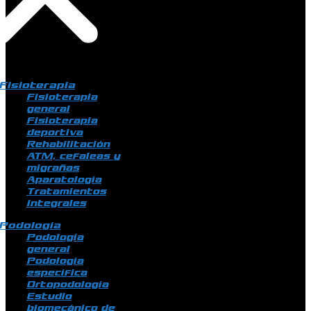
Fisioterapia
Fisioterapia
general
Fisioterapia
deportiva
Rehabilitación
ATM, cefaleas y
migrañas
Aparatología
Tratamientos
integrales
Podología
Podología
general
Podología
específica
Ortopodología
Estudio
biomecánico de