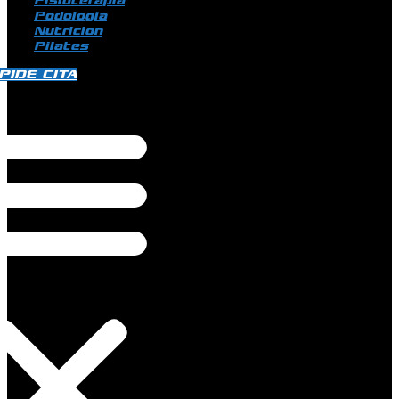
Fisioterapia
Podologia
Nutricion
Pilates
PIDE CITA