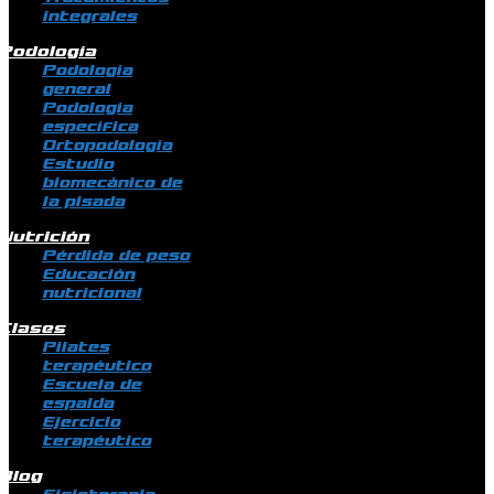
integrales
Podología
Podología
general
Podología
específica
Ortopodología
Estudio
biomecánico de
la pisada
Nutrición
Pérdida de peso
Educación
nutricional
Clases
Pilates
terapéutico
Escuela de
espalda
Ejercicio
terapéutico
Blog