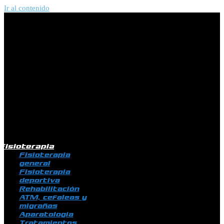
Ir al contenido
Fisioterapia
Fisioterapia
general
Fisioterapia
deportiva
Rehabilitación
ATM, cefaleas y
migrañas
Aparatología
Tratamientos