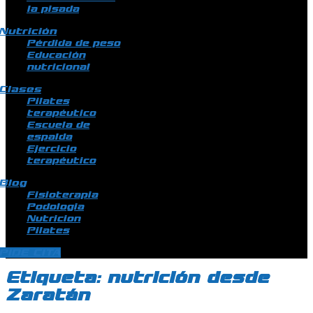
la pisada
Nutrición
Pérdida de peso
Educación
nutricional
Clases
Pilates
terapéutico
Escuela de
espalda
Ejercicio
terapéutico
Blog
Fisioterapia
Podologia
Nutricion
Pilates
PIDE CITA
Etiqueta:
nutrición desde
Zaratán