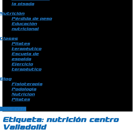
la pisada
Nutrición
Pérdida de peso
Educación
nutricional
Clases
Pilates
terapéutico
Escuela de
espalda
Ejercicio
terapéutico
Blog
Fisioterapia
Podologia
Nutricion
Pilates
PIDE CITA
Etiqueta:
nutrición centro
Valladolid