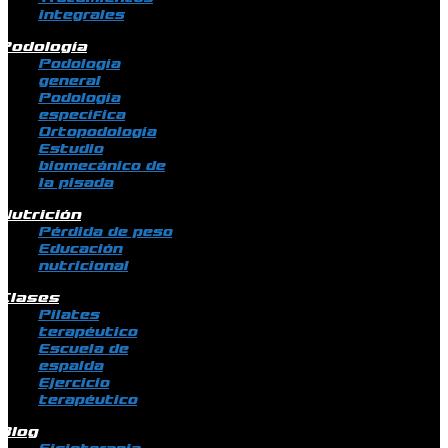
integrales
Podología
Podología
general
Podología
específica
Ortopodología
Estudio
biomecánico de
la pisada
Nutrición
Pérdida de peso
Educación
nutricional
Clases
Pilates
terapéutico
Escuela de
espalda
Ejercicio
terapéutico
Blog