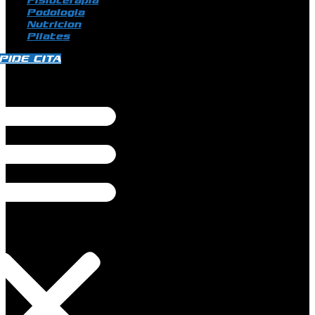
Fisioterapia
Podologia
Nutricion
Pilates
PIDE CITA