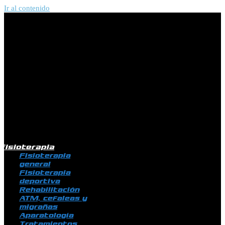
Ir al contenido
Fisioterapia
Fisioterapia
general
Fisioterapia
deportiva
Rehabilitación
ATM, cefaleas y
migrañas
Aparatología
Tratamientos