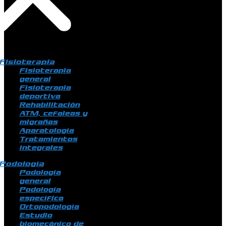
Fisioterapia
Fisioterapia
general
Fisioterapia
deportiva
Rehabilitación
ATM, cefaleas y
migrañas
Aparatología
Tratamientos
integrales
Podología
Podología
general
Podología
específica
Ortopodología
Estudio
biomecánico de