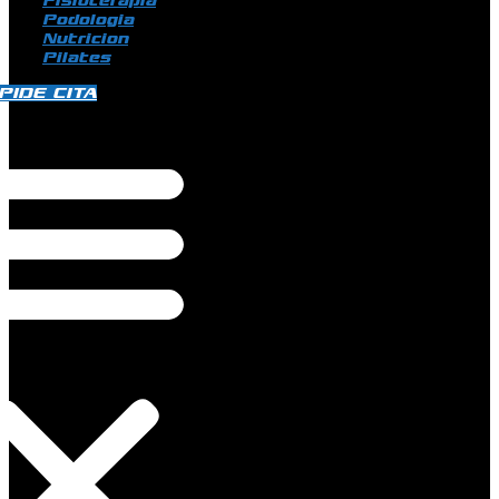
Fisioterapia
Podologia
Nutricion
Pilates
PIDE CITA