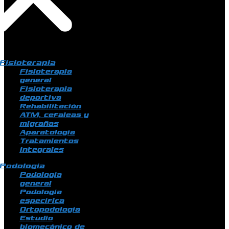
Fisioterapia
Fisioterapia
general
Fisioterapia
deportiva
Rehabilitación
ATM, cefaleas y
migrañas
Aparatología
Tratamientos
integrales
Podología
Podología
general
Podología
específica
Ortopodología
Estudio
biomecánico de