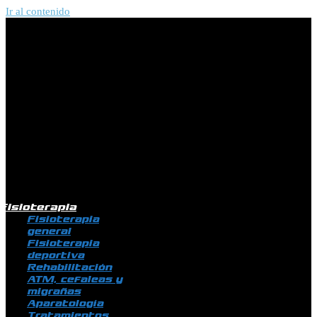
Ir al contenido
Fisioterapia
Fisioterapia
general
Fisioterapia
deportiva
Rehabilitación
ATM, cefaleas y
migrañas
Aparatología
Tratamientos