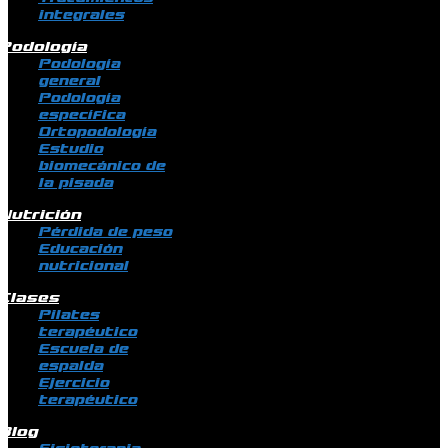
integrales
Podología
Podología
general
Podología
específica
Ortopodología
Estudio
biomecánico de
la pisada
Nutrición
Pérdida de peso
Educación
nutricional
Clases
Pilates
terapéutico
Escuela de
espalda
Ejercicio
terapéutico
Blog