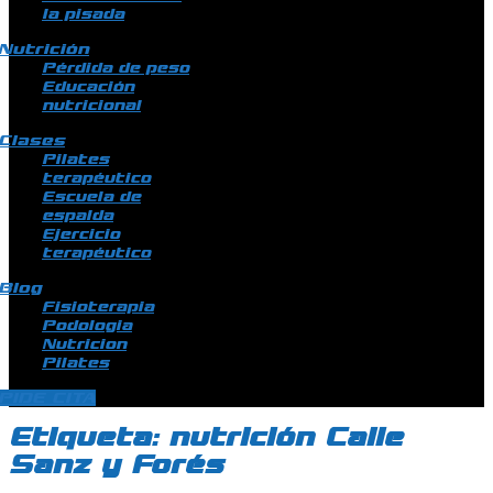
la pisada
Nutrición
Pérdida de peso
Educación
nutricional
Clases
Pilates
terapéutico
Escuela de
espalda
Ejercicio
terapéutico
Blog
Fisioterapia
Podologia
Nutricion
Pilates
PIDE CITA
Etiqueta:
nutrición Calle
Sanz y Forés