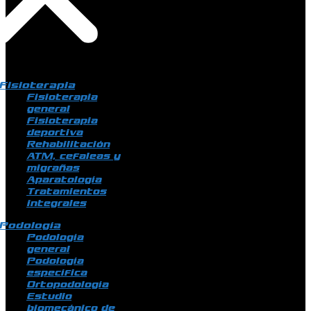
Fisioterapia
Fisioterapia
general
Fisioterapia
deportiva
Rehabilitación
ATM, cefaleas y
migrañas
Aparatología
Tratamientos
integrales
Podología
Podología
general
Podología
específica
Ortopodología
Estudio
biomecánico de