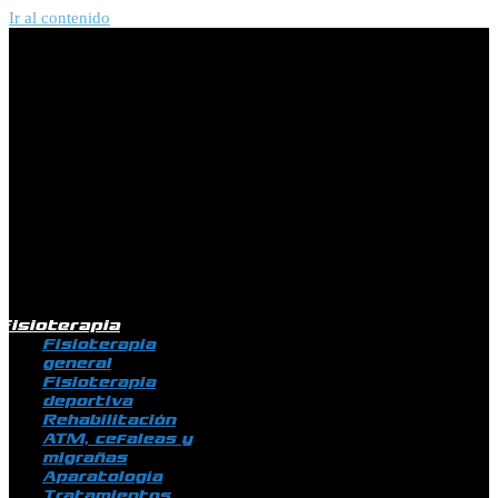
Ir al contenido
Fisioterapia
Fisioterapia
general
Fisioterapia
deportiva
Rehabilitación
ATM, cefaleas y
migrañas
Aparatología
Tratamientos