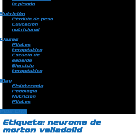
la pisada
Nutrición
Pérdida de peso
Educación
nutricional
Clases
Pilates
terapéutico
Escuela de
espalda
Ejercicio
terapéutico
Blog
Fisioterapia
Podologia
Nutricion
Pilates
PIDE CITA
Etiqueta:
neuroma de
morton valladolid