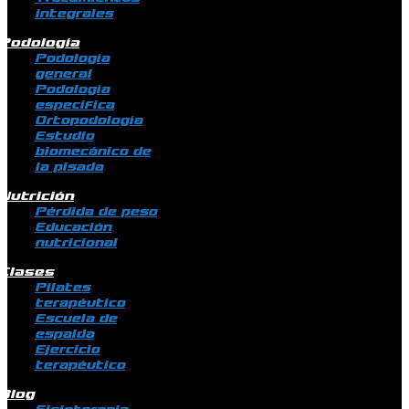
integrales
Podología
Podología
general
Podología
específica
Ortopodología
Estudio
biomecánico de
la pisada
Nutrición
Pérdida de peso
Educación
nutricional
Clases
Pilates
terapéutico
Escuela de
espalda
Ejercicio
terapéutico
Blog