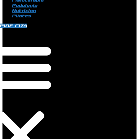
Fisioterapia
Podologia
Nutricion
Pilates
PIDE CITA