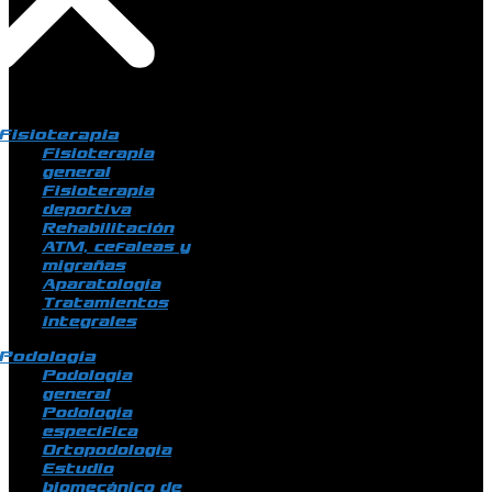
Fisioterapia
Fisioterapia
general
Fisioterapia
deportiva
Rehabilitación
ATM, cefaleas y
migrañas
Aparatología
Tratamientos
integrales
Podología
Podología
general
Podología
específica
Ortopodología
Estudio
biomecánico de