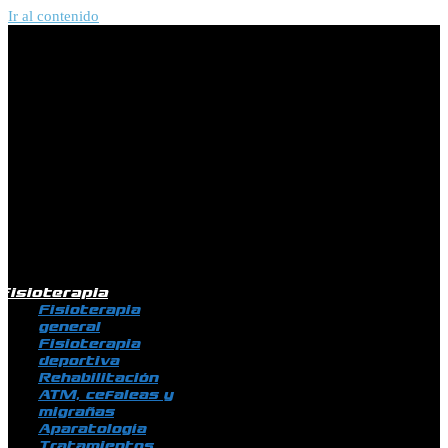
Ir al contenido
Fisioterapia
Fisioterapia
general
Fisioterapia
deportiva
Rehabilitación
ATM, cefaleas y
migrañas
Aparatología
Tratamientos