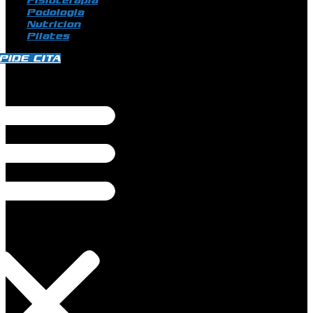
Fisioterapia
Podologia
Nutricion
Pilates
PIDE CITA