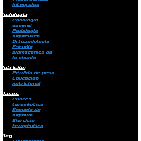
integrales
Podología
Podología
general
Podología
específica
Ortopodología
Estudio
biomecánico de
la pisada
Nutrición
Pérdida de peso
Educación
nutricional
Clases
Pilates
terapéutico
Escuela de
espalda
Ejercicio
terapéutico
Blog