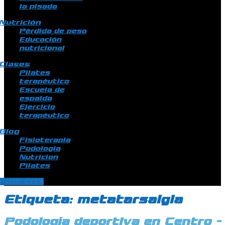
la pisada
Nutrición
Pérdida de peso
Educación
nutricional
Clases
Pilates
terapéutico
Escuela de
espalda
Ejercicio
terapéutico
Blog
Fisioterapia
Podologia
Nutricion
Pilates
PIDE CITA
Etiqueta:
metatarsalgia
Podología deportiva en Centro -