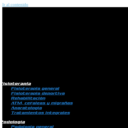
Ir al contenido
Fisioterapia
Fisioterapia general
Fisioterapia deportiva
Rehabilitación
ATM, cefaleas y migrañas
Aparatología
Tratamientos integrales
Podología
Podología general