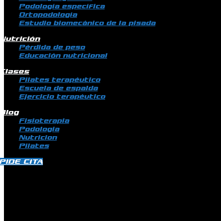
Podología específica
Ortopodología
Estudio biomecánico de la pisada
Nutrición
Pérdida de peso
Educación nutricional
Clases
Pilates terapéutico
Escuela de espalda
Ejercicio terapéutico
Blog
Fisioterapia
Podologia
Nutricion
Pilates
PIDE CITA