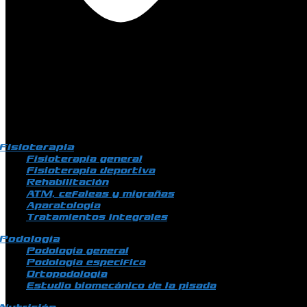
Fisioterapia
Fisioterapia general
Fisioterapia deportiva
Rehabilitación
ATM, cefaleas y migrañas
Aparatología
Tratamientos integrales
Podología
Podología general
Podología específica
Ortopodología
Estudio biomecánico de la pisada