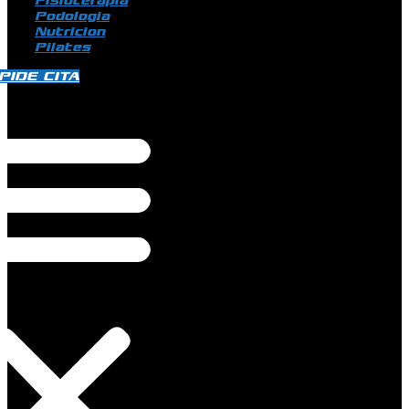
Fisioterapia
Podologia
Nutricion
Pilates
PIDE CITA