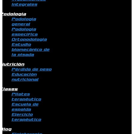
integrales
Podología
Podología
general
Podología
específica
Ortopodología
Estudio
biomecánico de
la pisada
Nutrición
Pérdida de peso
Educación
nutricional
Clases
Pilates
terapéutico
Escuela de
espalda
Ejercicio
terapéutico
Blog