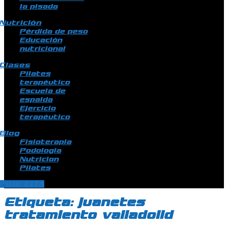
la pisada
Nutrición
Pérdida de peso
Educación
nutricional
Clases
Pilates
terapéutico
Escuela de
espalda
Ejercicio
terapéutico
Blog
Fisioterapia
Podologia
Nutricion
Pilates
PIDE CITA
Etiqueta:
juanetes
tratamiento valladolid