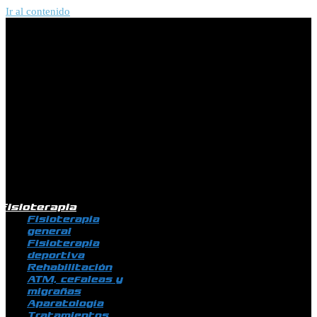
Ir al contenido
Fisioterapia
Fisioterapia
general
Fisioterapia
deportiva
Rehabilitación
ATM, cefaleas y
migrañas
Aparatología
Tratamientos