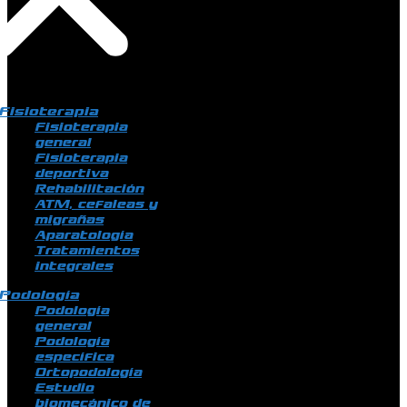
Fisioterapia
Fisioterapia
general
Fisioterapia
deportiva
Rehabilitación
ATM, cefaleas y
migrañas
Aparatología
Tratamientos
integrales
Podología
Podología
general
Podología
específica
Ortopodología
Estudio
biomecánico de