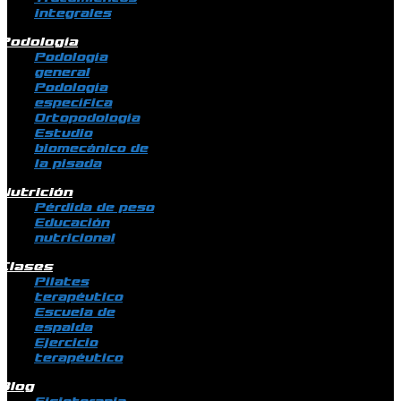
integrales
Podología
Podología
general
Podología
específica
Ortopodología
Estudio
biomecánico de
la pisada
Nutrición
Pérdida de peso
Educación
nutricional
Clases
Pilates
terapéutico
Escuela de
espalda
Ejercicio
terapéutico
Blog