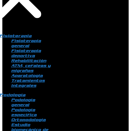
Fisioterapia
Fisioterapia
general
Fisioterapia
deportiva
Rehabilitación
ATM, cefaleas y
migrañas
Aparatología
Tratamientos
integrales
Podología
Podología
general
Podología
específica
Ortopodología
Estudio
biomecánico de