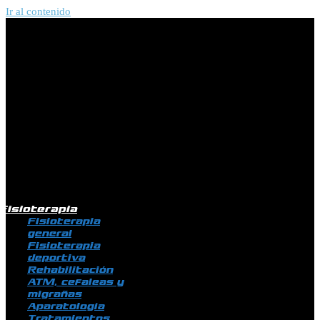
Ir al contenido
Fisioterapia
Fisioterapia
general
Fisioterapia
deportiva
Rehabilitación
ATM, cefaleas y
migrañas
Aparatología
Tratamientos