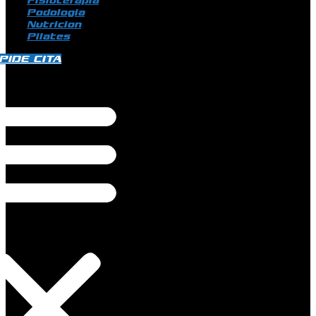
Fisioterapia
Podologia
Nutricion
Pilates
PIDE CITA