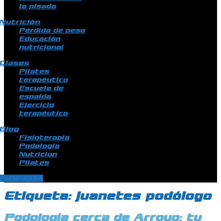
la pisada
Nutrición
Pérdida de peso
Educación
nutricional
Clases
Pilates
terapéutico
Escuela de
espalda
Ejercicio
terapéutico
Blog
Fisioterapia
Podologia
Nutricion
Pilates
PIDE CITA
Etiqueta:
juanetes podólogo
Podología cerca de Arroyo: tu